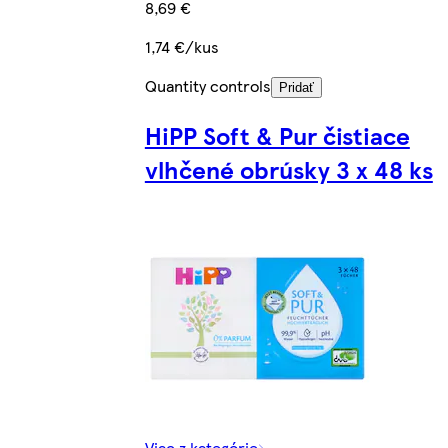
8,69 €
1,74 €/kus
Quantity controls
Pridať
HiPP Soft & Pur čistiace
vlhčené obrúsky 3 x 48 ks
Viac z kategórie