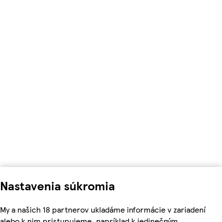
Nastavenia súkromia
My a našich 18 partnerov ukladáme informácie v zariadení
alebo k nim pristupujeme, napríklad k jedinečným