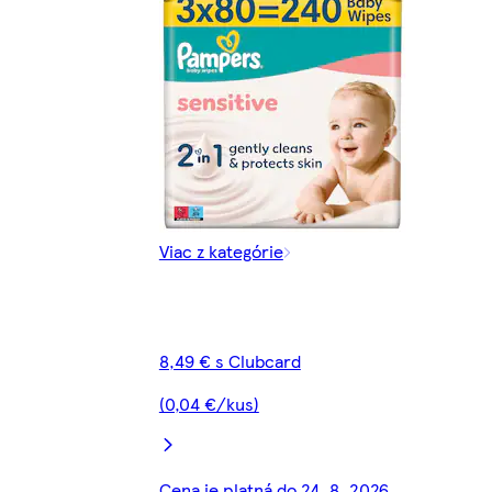
Viac z kategórie
8,49 € s Clubcard
(0,04 €/kus)
Cena je platná do 24. 8. 2026