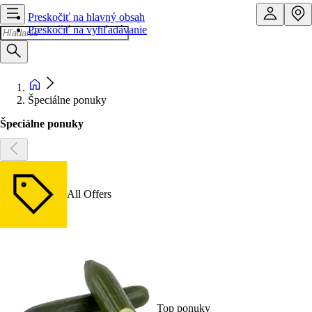
Preskočiť na hlavný obsah
Preskočiť na vyhľadávanie
Špeciálne ponuky
Špeciálne ponuky
All Offers
Top ponuky