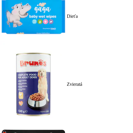
Dieťa
Zvieratá