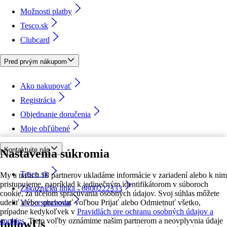
Možnosti platby
Tesco.sk
Clubcard
Pred prvým nákupom
Ako nakupovať
Registrácia
Objednanie doručenia
Moje obľúbené
Kontaktujte nás
Nastavenia súkromia
Tesco.sk
My a našich 18 partnerov ukladáme informácie v zariadení alebo k nim
pristupujeme, napríklad k jedinečným identifikátorom v súboroch
Zákaznícka linka - 0800222333
cookie, za účelom spracúvania osobných údajov. Svoj súhlas môžete
udeliť alebo spravovať voľbou Prijať alebo Odmietnuť všetko,
Výber obchodu
prípadne kedykoľvek v
Pravidlách pre ochranu osobných údajov a
cookies.
Tieto voľby oznámime našim partnerom a neovplyvnia údaje
followUs