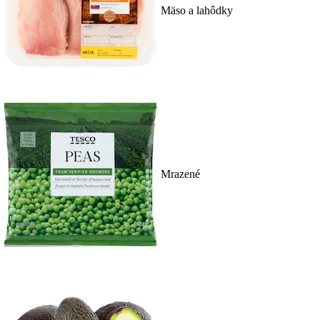
Mäso a lahôdky
Mrazené