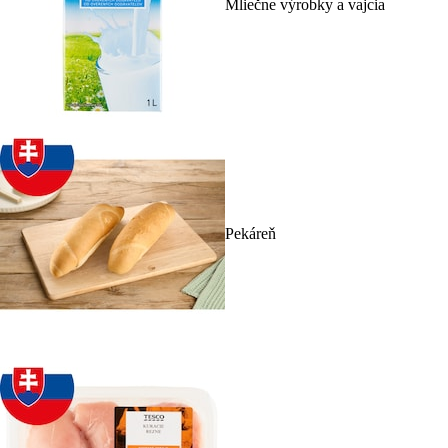
Mliečne výrobky a vajcia
Pekáreň