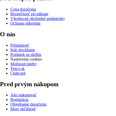
Cena doručenia
Bezpečnosť pri nákupe
Všeobecné obchodné podmienky
Ochrana súkromia
O nás
Prístupnosť
Kde dovážame
Poplatok za službu
Nastavenia cookies
Možnosti platby
Tesco.sk
Clubcard
Pred prvým nákupom
Ako nakupovať
Registrácia
Objednanie doručenia
Moje obľúbené