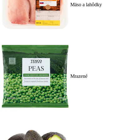
Mäso a lahôdky
Mrazené