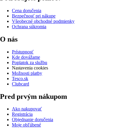
Cena doručenia
Bezpečnosť pri nákupe
Všeobecné obchodné podmienky
Ochrana súkromia
O nás
Prístupnosť
Kde dovážame
Poplatok za službu
Nastavenia cookies
Možnosti platby
Tesco.sk
Clubcard
Pred prvým nákupom
Ako nakupovať
Registrácia
Objednanie doručenia
Moje obľúbené