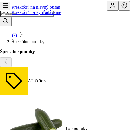
Preskočiť na hlavný obsah
Preskočiť na vyhľadávanie
Špeciálne ponuky
Špeciálne ponuky
All Offers
Top ponuky