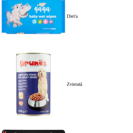
Dieťa
Zvieratá