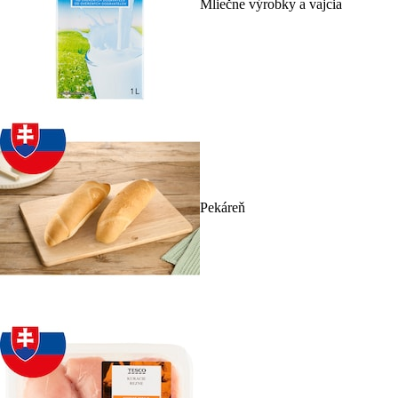
Mliečne výrobky a vajcia
Pekáreň