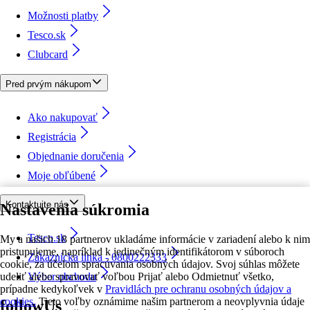
Možnosti platby
Tesco.sk
Clubcard
Pred prvým nákupom
Ako nakupovať
Registrácia
Objednanie doručenia
Moje obľúbené
Kontaktujte nás
Nastavenia súkromia
Tesco.sk
My a našich 18 partnerov ukladáme informácie v zariadení alebo k nim
pristupujeme, napríklad k jedinečným identifikátorom v súboroch
Zákaznícka linka - 0800222333
cookie, za účelom spracúvania osobných údajov. Svoj súhlas môžete
udeliť alebo spravovať voľbou Prijať alebo Odmietnuť všetko,
Výber obchodu
prípadne kedykoľvek v
Pravidlách pre ochranu osobných údajov a
cookies.
Tieto voľby oznámime našim partnerom a neovplyvnia údaje
followUs