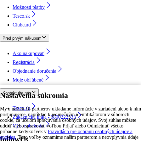
Možnosti platby
Tesco.sk
Clubcard
Pred prvým nákupom
Ako nakupovať
Registrácia
Objednanie doručenia
Moje obľúbené
Kontaktujte nás
Nastavenia súkromia
Tesco.sk
My a našich 18 partnerov ukladáme informácie v zariadení alebo k nim
pristupujeme, napríklad k jedinečným identifikátorom v súboroch
Zákaznícka linka - 0800222333
cookie, za účelom spracúvania osobných údajov. Svoj súhlas môžete
udeliť alebo spravovať voľbou Prijať alebo Odmietnuť všetko,
Výber obchodu
prípadne kedykoľvek v
Pravidlách pre ochranu osobných údajov a
cookies.
Tieto voľby oznámime našim partnerom a neovplyvnia údaje
followUs