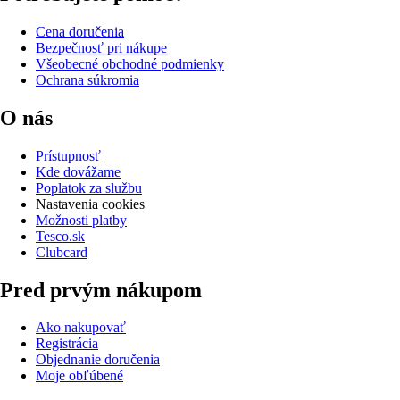
Cena doručenia
Bezpečnosť pri nákupe
Všeobecné obchodné podmienky
Ochrana súkromia
O nás
Prístupnosť
Kde dovážame
Poplatok za službu
Nastavenia cookies
Možnosti platby
Tesco.sk
Clubcard
Pred prvým nákupom
Ako nakupovať
Registrácia
Objednanie doručenia
Moje obľúbené