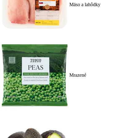
Mäso a lahôdky
Mrazené