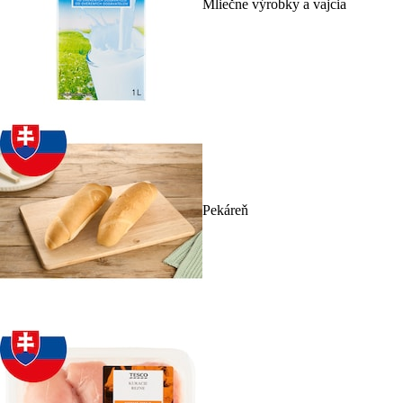
Mliečne výrobky a vajcia
Pekáreň