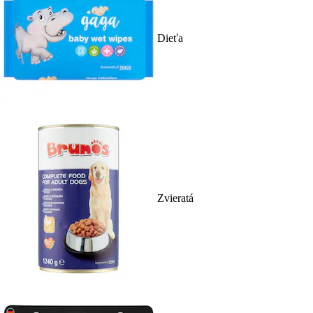
Dieťa
Zvieratá