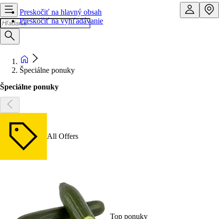
Preskočiť na hlavný obsah
Preskočiť na vyhľadávanie
Špeciálne ponuky
Špeciálne ponuky
All Offers
Top ponuky