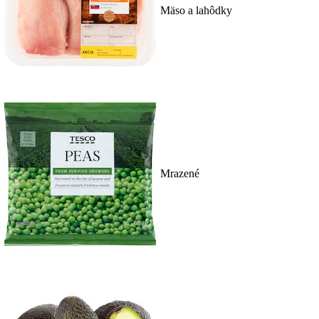
Mäso a lahôdky
Mrazené