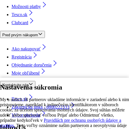
Možnosti platby
Tesco.sk
Clubcard
Pred prvým nákupom
Ako nakupovať
Registrácia
Objednanie doručenia
Moje obľúbené
Kontaktujte nás
Nastavenia súkromia
Tesco.sk
My a našich 18 partnerov ukladáme informácie v zariadení alebo k nim
pristupujeme, napríklad k jedinečným identifikátorom v súboroch
Zákaznícka linka - 0800222333
cookie, za účelom spracúvania osobných údajov. Svoj súhlas môžete
udeliť alebo spravovať voľbou Prijať alebo Odmietnuť všetko,
Výber obchodu
prípadne kedykoľvek v
Pravidlách pre ochranu osobných údajov a
cookies.
Tieto voľby oznámime našim partnerom a neovplyvnia údaje
followUs