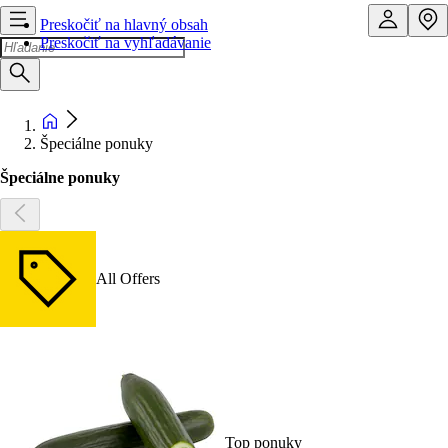
Preskočiť na hlavný obsah
Preskočiť na vyhľadávanie
Špeciálne ponuky
Špeciálne ponuky
All Offers
Top ponuky