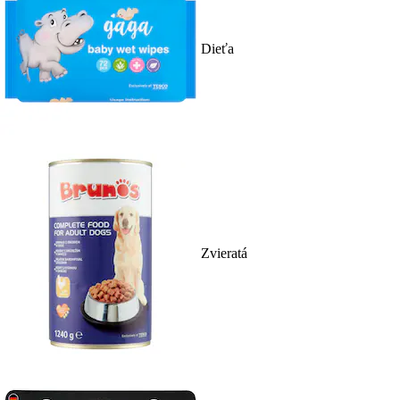
Dieťa
Zvieratá