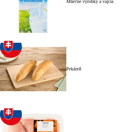
Mliečne výrobky a vajcia
Pekáreň