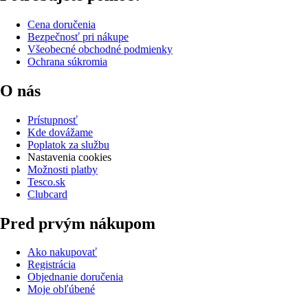
Cena doručenia
Bezpečnosť pri nákupe
Všeobecné obchodné podmienky
Ochrana súkromia
O nás
Prístupnosť
Kde dovážame
Poplatok za službu
Nastavenia cookies
Možnosti platby
Tesco.sk
Clubcard
Pred prvým nákupom
Ako nakupovať
Registrácia
Objednanie doručenia
Moje obľúbené