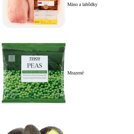
Mäso a lahôdky
Mrazené