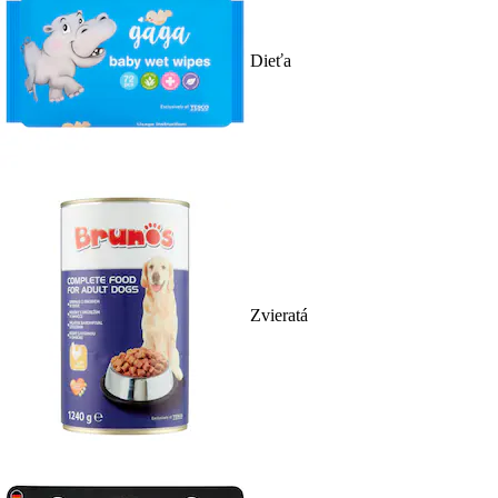
Dieťa
Zvieratá