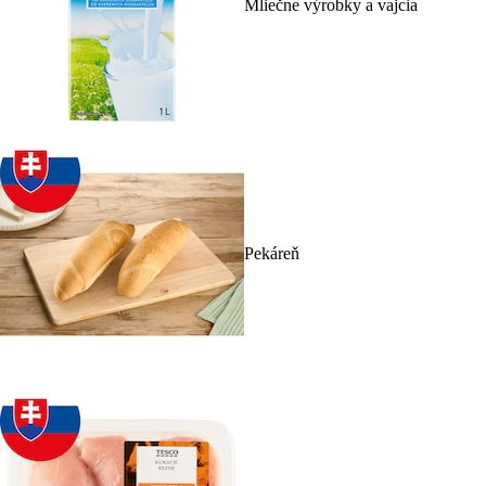
Mliečne výrobky a vajcia
Pekáreň