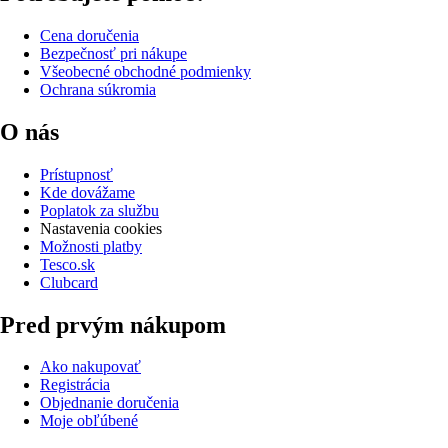
Cena doručenia
Bezpečnosť pri nákupe
Všeobecné obchodné podmienky
Ochrana súkromia
O nás
Prístupnosť
Kde dovážame
Poplatok za službu
Nastavenia cookies
Možnosti platby
Tesco.sk
Clubcard
Pred prvým nákupom
Ako nakupovať
Registrácia
Objednanie doručenia
Moje obľúbené