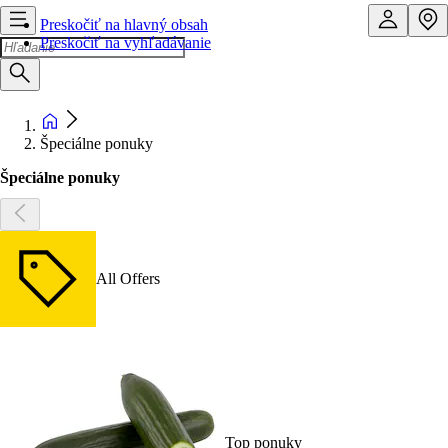
Preskočiť na hlavný obsah
Preskočiť na vyhľadávanie
Špeciálne ponuky
Špeciálne ponuky
All Offers
Top ponuky