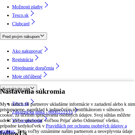
Možnosti platby
Tesco.sk
Clubcard
Pred prvým nákupom
Ako nakupovať
Registrácia
Objednanie doručenia
Moje obľúbené
Kontaktujte nás
Nastavenia súkromia
Tesco.sk
My a našich 18 partnerov ukladáme informácie v zariadení alebo k nim
pristupujeme, napríklad k jedinečným identifikátorom v súboroch
Zákaznícka linka - 0800222333
cookie, za účelom spracúvania osobných údajov. Svoj súhlas môžete
udeliť alebo spravovať voľbou Prijať alebo Odmietnuť všetko,
Výber obchodu
prípadne kedykoľvek v
Pravidlách pre ochranu osobných údajov a
cookies.
Tieto voľby oznámime našim partnerom a neovplyvnia údaje
followUs