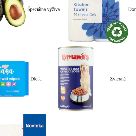
Špeciálna výživa
Dom
Dieťa
Zvieratá