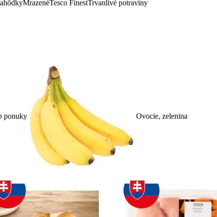
lahôdky
Mrazené
Tesco Finest
Trvanlivé potraviny
p ponuky
Ovocie, zelenina