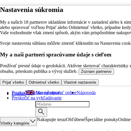
Nastavenia súkromia
My a našich 18 partnerov ukladáme informácie v zariadení alebo k nim
alebo spravovať voľbou Prijať alebo Odmietnuť všetko, prípadne ke
Vaše rozhodnutie však zmení spôsob, akým vám prispôsobíme nakupo
Svoje nastavenia súhlasu môžete zmeniť kliknutím na Nastavenia cooki
My a naši partneri spracúvame údaje s cieľom
Používať presné údaje o geolokácii. Aktívne skenovať charakteristiky 
obsahu, prieskum publika a vývoj služieb.
Zoznam partnerov
Prijať všetko
Odmietnuť všetko
Vlastné nastavenie
Preskočiť na hlavný obsah
Ako nakupovať online
Nápoveda
English
Preskočiť na vyhľadávanie
Nakupujte teraz
Obľúbené
Špeciálne ponuky
Online
Všetky kategórie