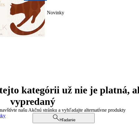
Novinky
jto kategórii už nie je platná, a
vypredaný
 navštívte našu Akčnú stránku a vyhľadajte alternatívne produkty
uky
Hľadanie