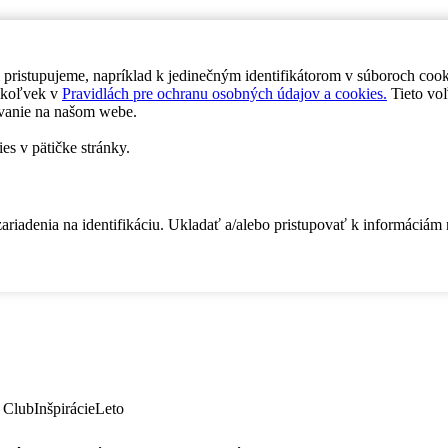
 pristupujeme, napríklad k jedinečným identifikátorom v súboroch coo
dykoľvek v
Pravidlách pre ochranu osobných údajov a cookies.
Tieto voľ
vanie na našom webe.
es v pätičke stránky.
zariadenia na identifikáciu. Ukladať a/alebo pristupovať k informáciám
 Club
Inšpirácie
Leto