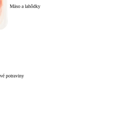
Mäso a lahôdky
ivé potraviny