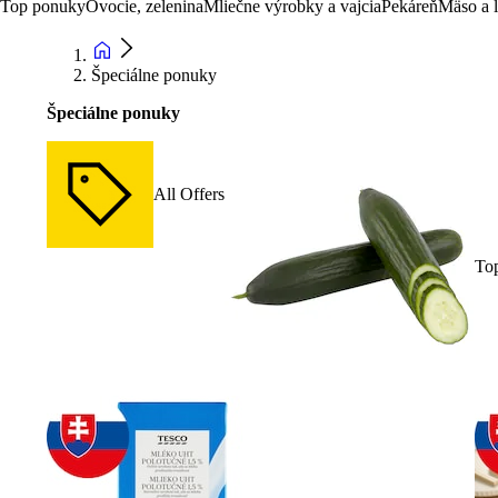
Top ponuky
Ovocie, zelenina
Mliečne výrobky a vajcia
Pekáreň
Mäso a 
Špeciálne ponuky
Špeciálne ponuky
All Offers
To