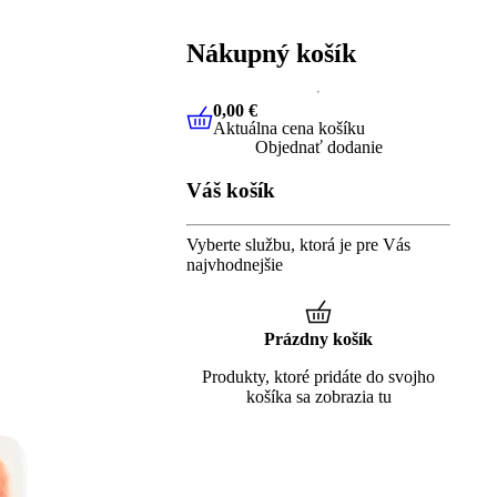
Nákupný košík
0,00 €
Aktuálna cena košíku
0,00 €
Aktuálna cena košíku
Objednať dodanie
Váš košík
Vyberte službu, ktorá je pre Vás
najvhodnejšie
Prázdny košík
Produkty, ktoré pridáte do svojho
košíka sa zobrazia tu