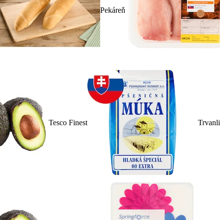
Pekáreň
Tesco Finest
Trvanl