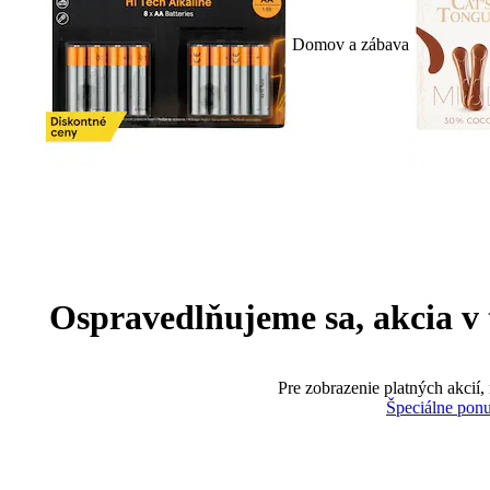
Domov a zábava
Ospravedlňujeme sa, akcia v te
Pre zobrazenie platných akcií,
Špeciálne pon