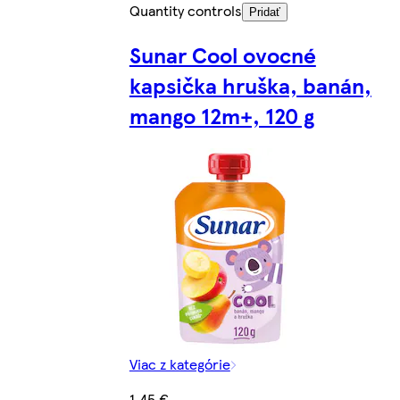
Quantity controls
Pridať
Sunar Cool ovocné
kapsička hruška, banán,
mango 12m+, 120 g
Viac z kategórie
1,45 €