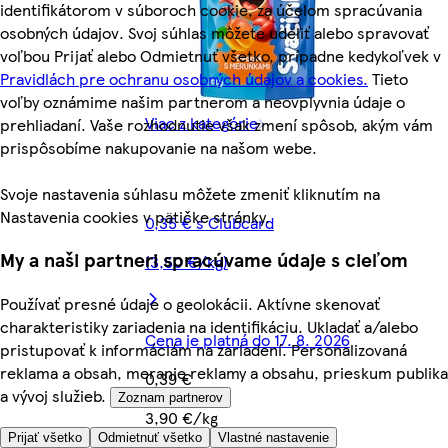
identifikátorom v súboroch cookie, za účelom spracúvania
osobných údajov. Svoj súhlas môžete udeliť alebo spravovať
voľbou Prijať alebo Odmietnuť všetko, prípadne kedykoľvek v
Pravidlách pre ochranu osobných údajov a cookies.
Tieto
voľby oznámime našim partnerom a neovplyvnia údaje o
Viac z kategórie
prehliadaní. Vaše rozhodnutie však zmení spôsob, akým vám
prispôsobíme nakupovanie na našom webe.
Svoje nastavenia súhlasu môžete zmeniť kliknutím na
Nastavenia cookies v pätičke stránky.
0,35 € s Clubcard
My a naši partneri spracúvame údaje s cieľom
(3,50 €/kg)
Používať presné údaje o geolokácii. Aktívne skenovať
charakteristiky zariadenia na identifikáciu. Ukladať a/alebo
Cena je platná do 17. 8. 2026
pristupovať k informáciám na zariadení. Personalizovaná
reklama a obsah, meranie reklamy a obsahu, prieskum publika
0,39 €
a vývoj služieb.
Zoznam partnerov
3,90 €/kg
Prijať všetko
Odmietnuť všetko
Vlastné nastavenie