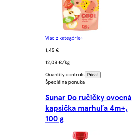
Viac z kategórie
1,45 €
12,08 €/kg
Quantity controls
Pridať
Špeciálna ponuka
Sunar Do ručičky ovocná
kapsička marhuľa 4m+,
100 g