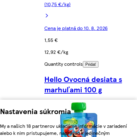
(10,75 €/kg)
Cena je platná do 10. 8. 2026
1,55 €
12,92 €/kg
Quantity controls
Pridať
Hello Ovocná desiata s
marhuľami 100 g
Nastavenia súkromia
My a našich 18 partnerov ukladáme informácie v zariadení
alebo k nim pristupujeme, napríklad k jedinečným