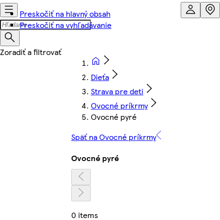
Preskočiť na hlavný obsah
Preskočiť na vyhľadávanie
Dieťa
Strava pre deti
Ovocné príkrmy
Ovocné pyré
Späť na Ovocné príkrmy
Ovocné pyré
0 items