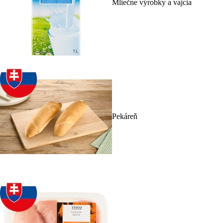
Mliečne výrobky a vajcia
Pekáreň