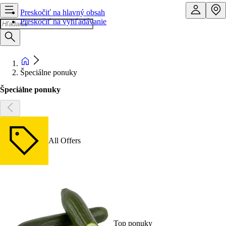
Preskočiť na hlavný obsah
Preskočiť na vyhľadávanie
Špeciálne ponuky
Špeciálne ponuky
All Offers
Top ponuky