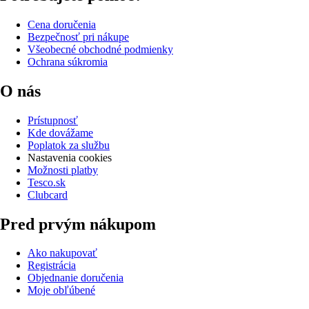
Cena doručenia
Bezpečnosť pri nákupe
Všeobecné obchodné podmienky
Ochrana súkromia
O nás
Prístupnosť
Kde dovážame
Poplatok za službu
Nastavenia cookies
Možnosti platby
Tesco.sk
Clubcard
Pred prvým nákupom
Ako nakupovať
Registrácia
Objednanie doručenia
Moje obľúbené