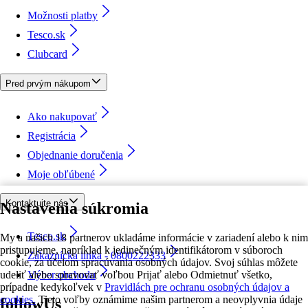
Možnosti platby
Tesco.sk
Clubcard
Pred prvým nákupom
Ako nakupovať
Registrácia
Objednanie doručenia
Moje obľúbené
Kontaktujte nás
Nastavenia súkromia
Tesco.sk
My a našich 18 partnerov ukladáme informácie v zariadení alebo k nim
pristupujeme, napríklad k jedinečným identifikátorom v súboroch
Zákaznícka linka - 0800222333
cookie, za účelom spracúvania osobných údajov. Svoj súhlas môžete
udeliť alebo spravovať voľbou Prijať alebo Odmietnuť všetko,
Výber obchodu
prípadne kedykoľvek v
Pravidlách pre ochranu osobných údajov a
cookies.
Tieto voľby oznámime našim partnerom a neovplyvnia údaje
followUs