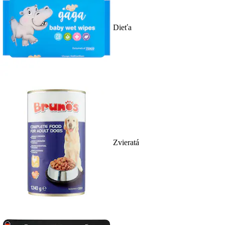
Dieťa
Zvieratá