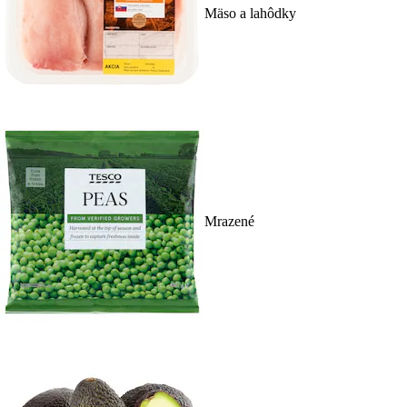
Mäso a lahôdky
Mrazené