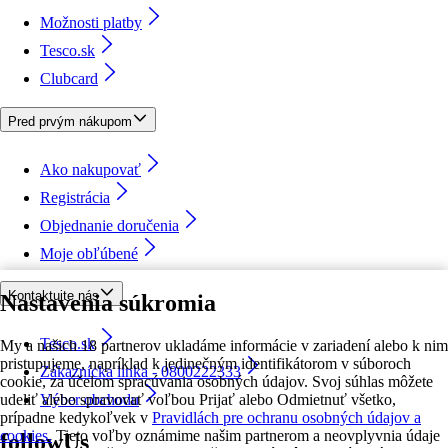
Možnosti platby
Tesco.sk
Clubcard
Pred prvým nákupom
Ako nakupovať
Registrácia
Objednanie doručenia
Moje obľúbené
Kontaktujte nás
Nastavenia súkromia
Tesco.sk
My a našich 18 partnerov ukladáme informácie v zariadení alebo k nim
pristupujeme, napríklad k jedinečným identifikátorom v súboroch
Zákaznícka linka - 0800222333
cookie, za účelom spracúvania osobných údajov. Svoj súhlas môžete
udeliť alebo spravovať voľbou Prijať alebo Odmietnuť všetko,
Výber obchodu
prípadne kedykoľvek v
Pravidlách pre ochranu osobných údajov a
cookies.
Tieto voľby oznámime našim partnerom a neovplyvnia údaje
followUs