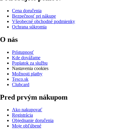
Cena doručenia
Bezpečnosť pri nákupe
Všeobecné obchodné podmienky
Ochrana súkromia
O nás
Prístupnosť
Kde dovážame
Poplatok za službu
Nastavenia cookies
Možnosti platby
Tesco.sk
Clubcard
Pred prvým nákupom
Ako nakupovať
Registrácia
Objednanie doručenia
Moje obľúbené