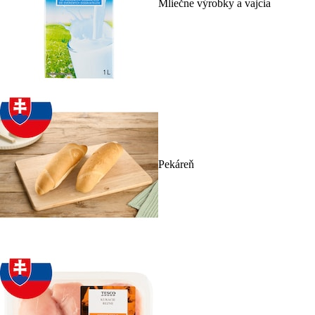
Mliečne výrobky a vajcia
Pekáreň