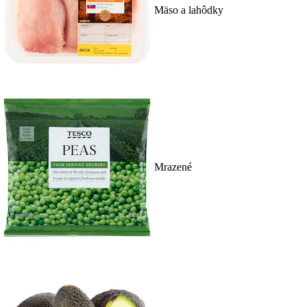
Mäso a lahôdky
Mrazené