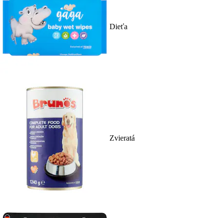
Dieťa
Zvieratá