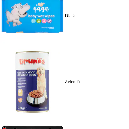
Dieťa
Zvieratá