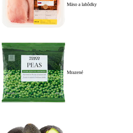
Mäso a lahôdky
Mrazené