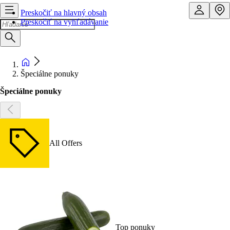
Preskočiť na hlavný obsah
Preskočiť na vyhľadávanie
Špeciálne ponuky
Špeciálne ponuky
All Offers
Top ponuky