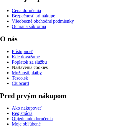
Cena doručenia
Bezpečnosť pri nákupe
Všeobecné obchodné podmienky
Ochrana súkromia
O nás
Prístupnosť
Kde dovážame
Poplatok za službu
Nastavenia cookies
Možnosti platby
Tesco.sk
Clubcard
Pred prvým nákupom
Ako nakupovať
Registrácia
Objednanie doručenia
Moje obľúbené