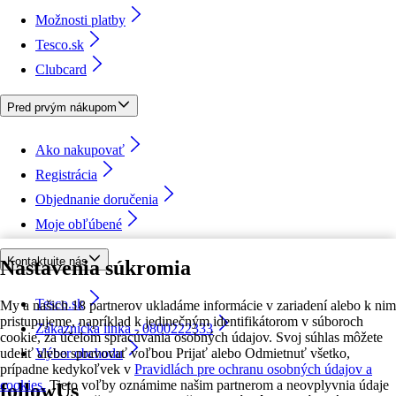
Možnosti platby
Tesco.sk
Clubcard
Pred prvým nákupom
Ako nakupovať
Registrácia
Objednanie doručenia
Moje obľúbené
Kontaktujte nás
Nastavenia súkromia
Tesco.sk
My a našich 18 partnerov ukladáme informácie v zariadení alebo k nim
pristupujeme, napríklad k jedinečným identifikátorom v súboroch
Zákaznícka linka - 0800222333
cookie, za účelom spracúvania osobných údajov. Svoj súhlas môžete
udeliť alebo spravovať voľbou Prijať alebo Odmietnuť všetko,
Výber obchodu
prípadne kedykoľvek v
Pravidlách pre ochranu osobných údajov a
cookies.
Tieto voľby oznámime našim partnerom a neovplyvnia údaje
followUs