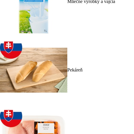
Mliečne výrobky a vajcia
Pekáreň