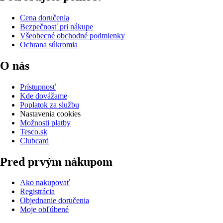
Cena doručenia
Bezpečnosť pri nákupe
Všeobecné obchodné podmienky
Ochrana súkromia
O nás
Prístupnosť
Kde dovážame
Poplatok za službu
Nastavenia cookies
Možnosti platby
Tesco.sk
Clubcard
Pred prvým nákupom
Ako nakupovať
Registrácia
Objednanie doručenia
Moje obľúbené