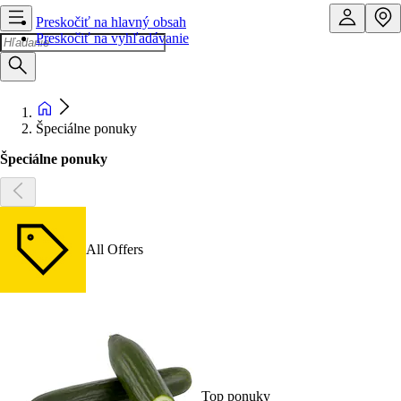
Preskočiť na hlavný obsah
Preskočiť na vyhľadávanie
Špeciálne ponuky
Špeciálne ponuky
All Offers
Top ponuky