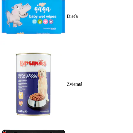
Dieťa
Zvieratá