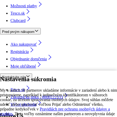
Možnosti platby
Tesco.sk
Clubcard
Pred prvým nákupom
Ako nakupovať
Registrácia
Objednanie doručenia
Moje obľúbené
Kontaktujte nás
Nastavenia súkromia
Tesco.sk
My a našich 18 partnerov ukladáme informácie v zariadení alebo k nim
pristupujeme, napríklad k jedinečným identifikátorom v súboroch
Zákaznícka linka - 0800222333
cookie, za účelom spracúvania osobných údajov. Svoj súhlas môžete
udeliť alebo spravovať voľbou Prijať alebo Odmietnuť všetko,
Výber obchodu
prípadne kedykoľvek v
Pravidlách pre ochranu osobných údajov a
cookies.
Tieto voľby oznámime našim partnerom a neovplyvnia údaje
followUs