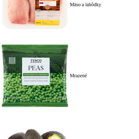
Mäso a lahôdky
Mrazené