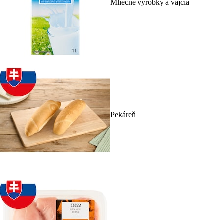
Mliečne výrobky a vajcia
Pekáreň