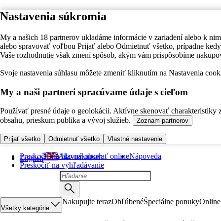
Nastavenia súkromia
My a našich 18 partnerov ukladáme informácie v zariadení alebo k nim
alebo spravovať voľbou Prijať alebo Odmietnuť všetko, prípadne ke
Vaše rozhodnutie však zmení spôsob, akým vám prispôsobíme nakupo
Svoje nastavenia súhlasu môžete zmeniť kliknutím na Nastavenia cooki
My a naši partneri spracúvame údaje s cieľom
Používať presné údaje o geolokácii. Aktívne skenovať charakteristiky 
obsahu, prieskum publika a vývoj služieb.
Zoznam partnerov
Prijať všetko
Odmietnuť všetko
Vlastné nastavenie
Preskočiť na hlavný obsah
Ako nakupovať online
Nápoveda
English
Preskočiť na vyhľadávanie
Nakupujte teraz
Obľúbené
Špeciálne ponuky
Online
Všetky kategórie