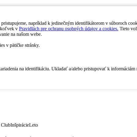
 pristupujeme, napríklad k jedinečným identifikátorom v súboroch coo
dykoľvek v
Pravidlách pre ochranu osobných údajov a cookies.
Tieto voľ
vanie na našom webe.
es v pätičke stránky.
zariadenia na identifikáciu. Ukladať a/alebo pristupovať k informáciám
 Club
Inšpirácie
Leto