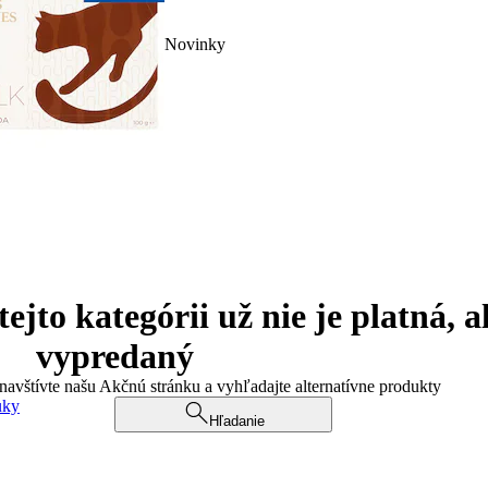
Novinky
jto kategórii už nie je platná, a
vypredaný
 navštívte našu Akčnú stránku a vyhľadajte alternatívne produkty
uky
Hľadanie