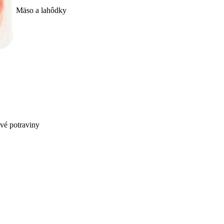
Mäso a lahôdky
ivé potraviny