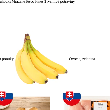
lahôdky
Mrazené
Tesco Finest
Trvanlivé potraviny
p ponuky
Ovocie, zelenina