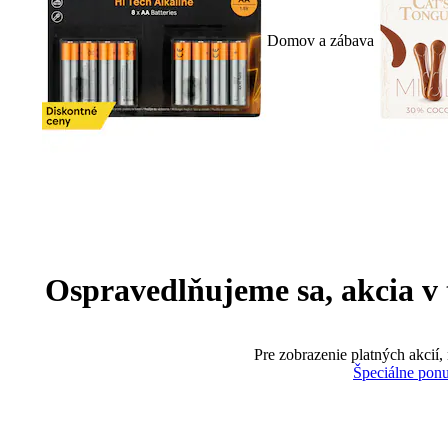
Domov a zábava
Ospravedlňujeme sa, akcia v te
Pre zobrazenie platných akcií,
Špeciálne pon