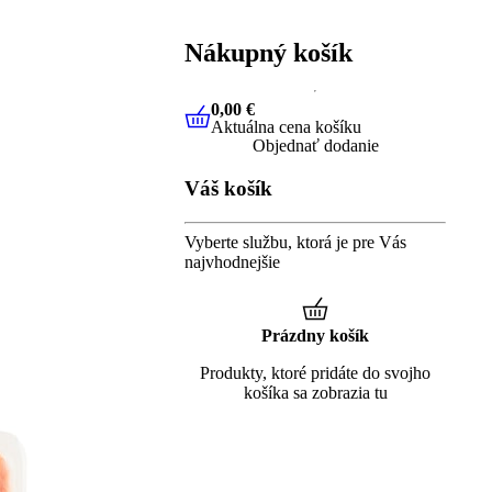
Nákupný košík
0,00 €
Aktuálna cena košíku
0,00 €
Aktuálna cena košíku
Objednať dodanie
Váš košík
Vyberte službu, ktorá je pre Vás
najvhodnejšie
Prázdny košík
Produkty, ktoré pridáte do svojho
košíka sa zobrazia tu