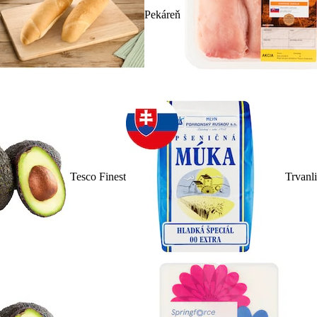
Pekáreň
Tesco Finest
Trvanl