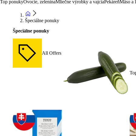
Top ponuky
Ovocie, zelenina
Mliečne výrobky a vajcia
Pekáreň
Mäso a 
Špeciálne ponuky
Špeciálne ponuky
All Offers
To