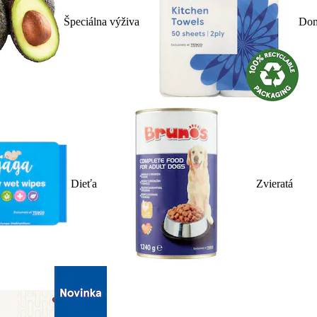
Špeciálna výživa
Dom
Dieťa
Zvieratá