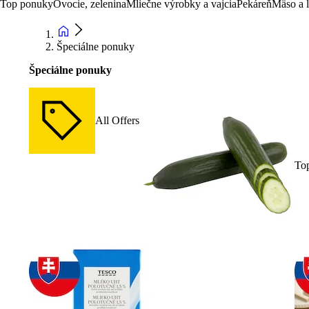
Top ponuky
Ovocie, zelenina
Mliečne výrobky a vajcia
Pekáreň
Mäso a 
Špeciálne ponuky
Špeciálne ponuky
All Offers
To