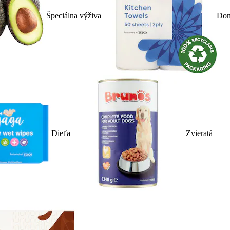
Špeciálna výživa
Dom
Dieťa
Zvieratá