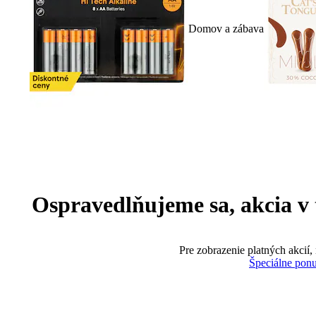
Domov a zábava
Ospravedlňujeme sa, akcia v te
Pre zobrazenie platných akcií,
Špeciálne pon