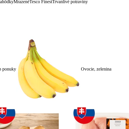
lahôdky
Mrazené
Tesco Finest
Trvanlivé potraviny
p ponuky
Ovocie, zelenina