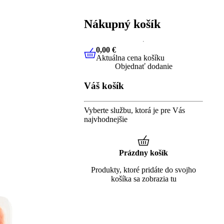
Nákupný košík
0,00 €
Aktuálna cena košíku
0,00 €
Aktuálna cena košíku
Objednať dodanie
Váš košík
Vyberte službu, ktorá je pre Vás
najvhodnejšie
Prázdny košík
Produkty, ktoré pridáte do svojho
košíka sa zobrazia tu