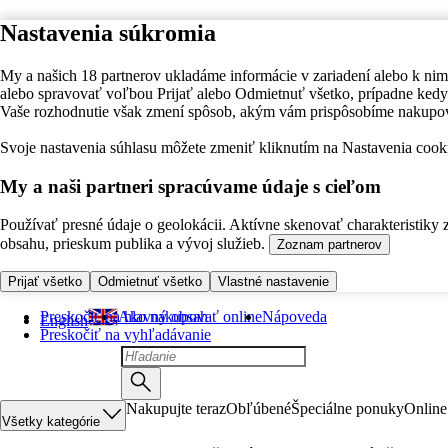
Nastavenia súkromia
My a našich 18 partnerov ukladáme informácie v zariadení alebo k nim
alebo spravovať voľbou Prijať alebo Odmietnuť všetko, prípadne ke
Vaše rozhodnutie však zmení spôsob, akým vám prispôsobíme nakupo
Svoje nastavenia súhlasu môžete zmeniť kliknutím na Nastavenia cooki
My a naši partneri spracúvame údaje s cieľom
Používať presné údaje o geolokácii. Aktívne skenovať charakteristiky 
obsahu, prieskum publika a vývoj služieb.
Zoznam partnerov
Prijať všetko
Odmietnuť všetko
Vlastné nastavenie
Preskočiť na hlavný obsah
Ako nakupovať online
Nápoveda
English
Preskočiť na vyhľadávanie
Nakupujte teraz
Obľúbené
Špeciálne ponuky
Online
Všetky kategórie