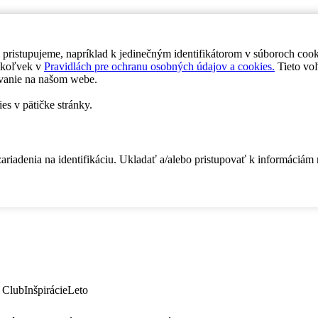
 pristupujeme, napríklad k jedinečným identifikátorom v súboroch coo
dykoľvek v
Pravidlách pre ochranu osobných údajov a cookies.
Tieto voľ
vanie na našom webe.
es v pätičke stránky.
zariadenia na identifikáciu. Ukladať a/alebo pristupovať k informáciám
 Club
Inšpirácie
Leto