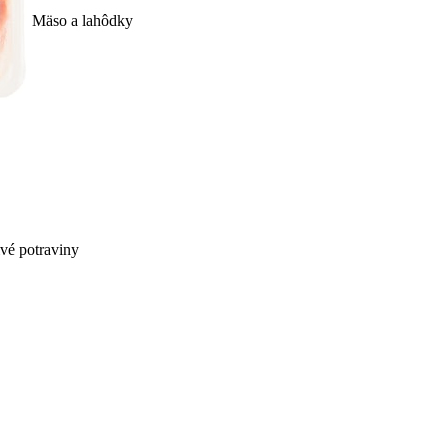
Mäso a lahôdky
ivé potraviny