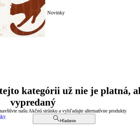
Novinky
jto kategórii už nie je platná, a
vypredaný
 navštívte našu Akčnú stránku a vyhľadajte alternatívne produkty
uky
Hľadanie