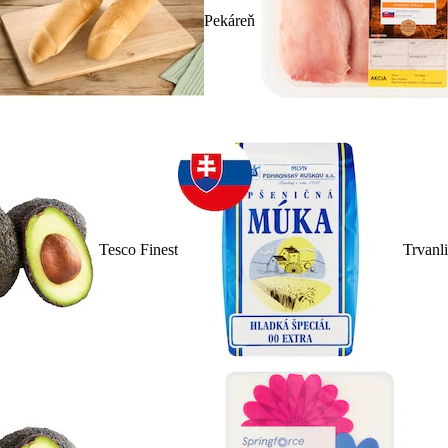
Pekáreň
Tesco Finest
Trvanl