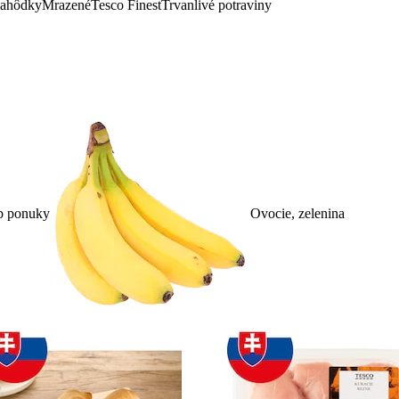
lahôdky
Mrazené
Tesco Finest
Trvanlivé potraviny
p ponuky
Ovocie, zelenina