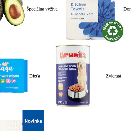
Špeciálna výživa
Dom
Dieťa
Zvieratá