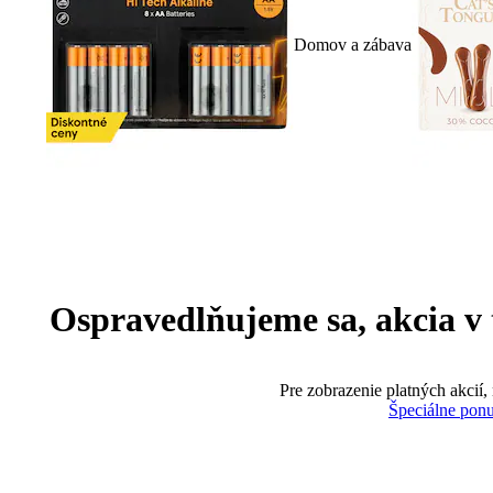
Domov a zábava
Ospravedlňujeme sa, akcia v te
Pre zobrazenie platných akcií,
Špeciálne pon