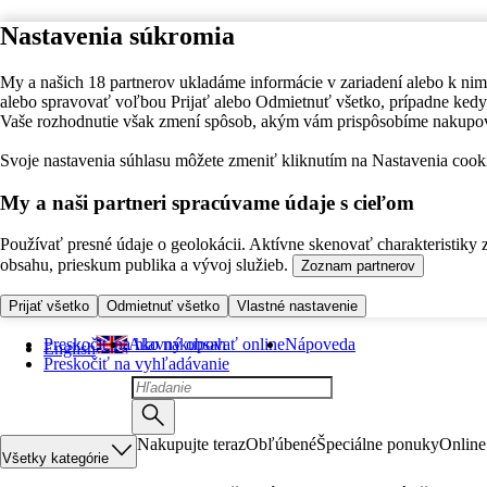
Nastavenia súkromia
My a našich 18 partnerov ukladáme informácie v zariadení alebo k nim
alebo spravovať voľbou Prijať alebo Odmietnuť všetko, prípadne ke
Vaše rozhodnutie však zmení spôsob, akým vám prispôsobíme nakupo
Svoje nastavenia súhlasu môžete zmeniť kliknutím na Nastavenia cooki
My a naši partneri spracúvame údaje s cieľom
Používať presné údaje o geolokácii. Aktívne skenovať charakteristiky 
obsahu, prieskum publika a vývoj služieb.
Zoznam partnerov
Prijať všetko
Odmietnuť všetko
Vlastné nastavenie
Preskočiť na hlavný obsah
Ako nakupovať online
Nápoveda
English
Preskočiť na vyhľadávanie
Nakupujte teraz
Obľúbené
Špeciálne ponuky
Online
Všetky kategórie