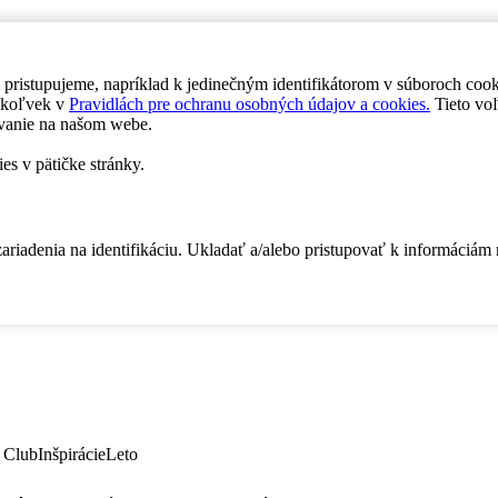
 pristupujeme, napríklad k jedinečným identifikátorom v súboroch coo
dykoľvek v
Pravidlách pre ochranu osobných údajov a cookies.
Tieto voľ
vanie na našom webe.
es v pätičke stránky.
zariadenia na identifikáciu. Ukladať a/alebo pristupovať k informáciám
 Club
Inšpirácie
Leto