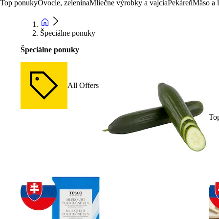
Top ponuky
Ovocie, zelenina
Mliečne výrobky a vajcia
Pekáreň
Mäso a 
Špeciálne ponuky
Špeciálne ponuky
All Offers
To