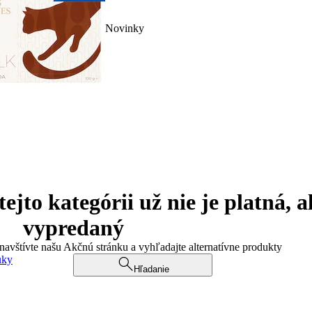
Novinky
jto kategórii už nie je platná, a
vypredaný
 navštívte našu Akčnú stránku a vyhľadajte alternatívne produkty
uky
Hľadanie