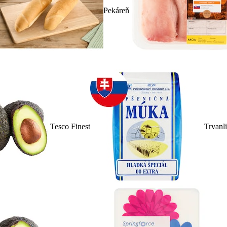
Pekáreň
Tesco Finest
Trvanl