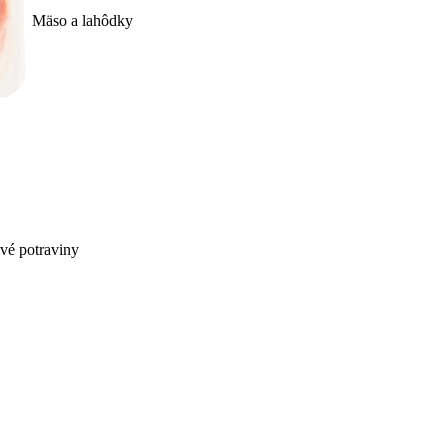
Mäso a lahôdky
ivé potraviny