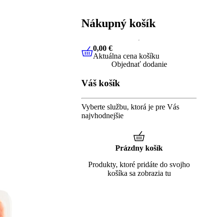
Nákupný košík
0,00 €
Aktuálna cena košíku
0,00 €
Aktuálna cena košíku
Objednať dodanie
Váš košík
Vyberte službu, ktorá je pre Vás
najvhodnejšie
Prázdny košík
Produkty, ktoré pridáte do svojho
košíka sa zobrazia tu