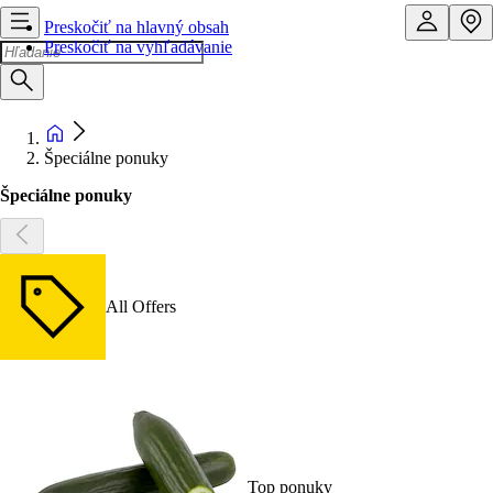
Preskočiť na hlavný obsah
Preskočiť na vyhľadávanie
Špeciálne ponuky
Špeciálne ponuky
All Offers
Top ponuky