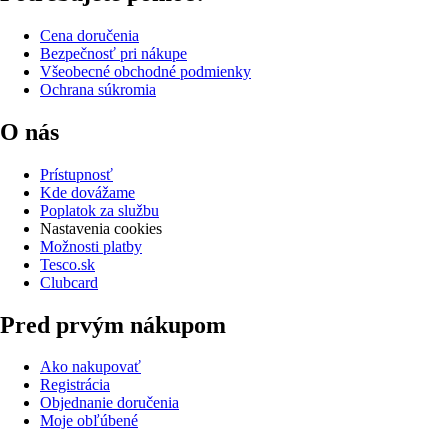
Cena doručenia
Bezpečnosť pri nákupe
Všeobecné obchodné podmienky
Ochrana súkromia
O nás
Prístupnosť
Kde dovážame
Poplatok za službu
Nastavenia cookies
Možnosti platby
Tesco.sk
Clubcard
Pred prvým nákupom
Ako nakupovať
Registrácia
Objednanie doručenia
Moje obľúbené