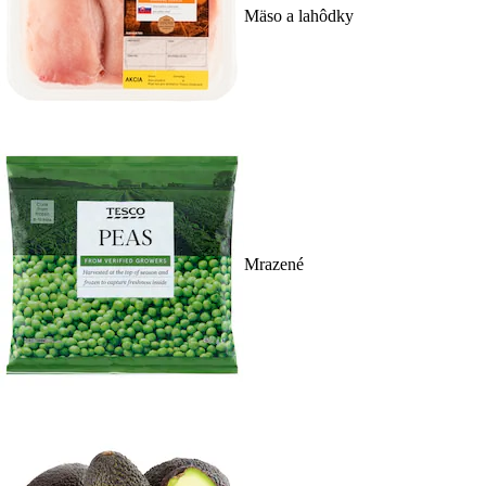
Mäso a lahôdky
Mrazené