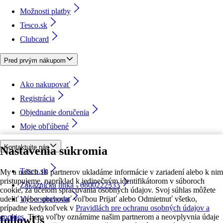
Možnosti platby
Tesco.sk
Clubcard
Pred prvým nákupom
Ako nakupovať
Registrácia
Objednanie doručenia
Moje obľúbené
Kontaktujte nás
Nastavenia súkromia
Tesco.sk
My a našich 18 partnerov ukladáme informácie v zariadení alebo k nim
pristupujeme, napríklad k jedinečným identifikátorom v súboroch
Zákaznícka linka - 0800222333
cookie, za účelom spracúvania osobných údajov. Svoj súhlas môžete
udeliť alebo spravovať voľbou Prijať alebo Odmietnuť všetko,
Výber obchodu
prípadne kedykoľvek v
Pravidlách pre ochranu osobných údajov a
cookies.
Tieto voľby oznámime našim partnerom a neovplyvnia údaje
followUs