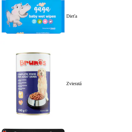
Dieťa
Zvieratá