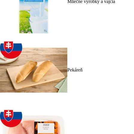
Mliečne výrobky a vajcia
Pekáreň