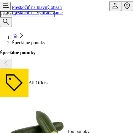
Preskočiť na hlavný obsah
Preskočiť na vyhľadávanie
Špeciálne ponuky
Špeciálne ponuky
All Offers
Top ponuky