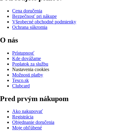
Cena doručenia
Bezpečnosť pri nákupe
Všeobecné obchodné podmienky
Ochrana súkromia
O nás
Prístupnosť
Kde dovážame
Poplatok za službu
Nastavenia cookies
Možnosti platby
Tesco.sk
Clubcard
Pred prvým nákupom
Ako nakupovať
Registrácia
Objednanie doručenia
Moje obľúbené