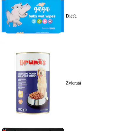
Dieťa
Zvieratá