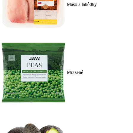
Mäso a lahôdky
Mrazené