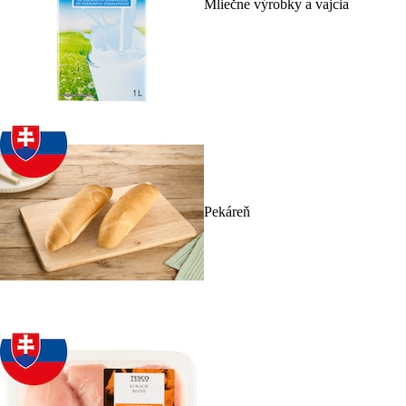
Mliečne výrobky a vajcia
Pekáreň