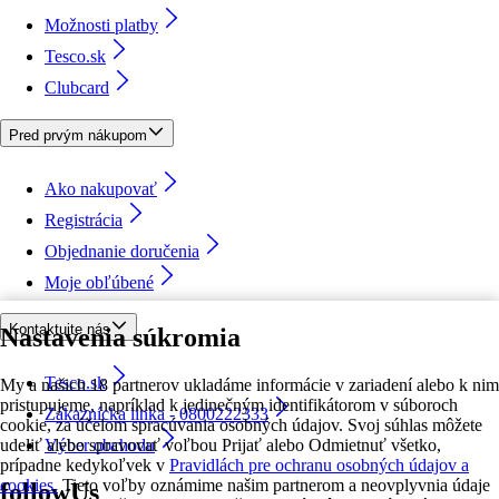
Možnosti platby
Tesco.sk
Clubcard
Pred prvým nákupom
Ako nakupovať
Registrácia
Objednanie doručenia
Moje obľúbené
Kontaktujte nás
Nastavenia súkromia
Tesco.sk
My a našich 18 partnerov ukladáme informácie v zariadení alebo k nim
pristupujeme, napríklad k jedinečným identifikátorom v súboroch
Zákaznícka linka - 0800222333
cookie, za účelom spracúvania osobných údajov. Svoj súhlas môžete
udeliť alebo spravovať voľbou Prijať alebo Odmietnuť všetko,
Výber obchodu
prípadne kedykoľvek v
Pravidlách pre ochranu osobných údajov a
cookies.
Tieto voľby oznámime našim partnerom a neovplyvnia údaje
followUs