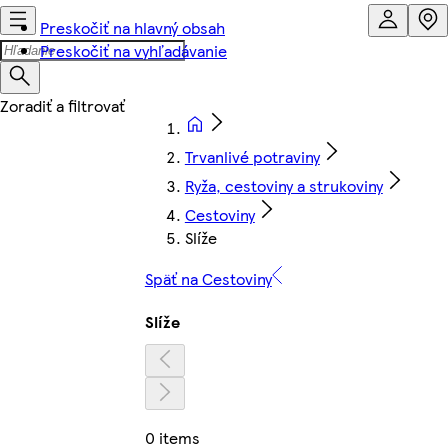
Preskočiť na hlavný obsah
Preskočiť na vyhľadávanie
Trvanlivé potraviny
Ryža, cestoviny a strukoviny
Cestoviny
Slíže
Späť na Cestoviny
Slíže
0 items