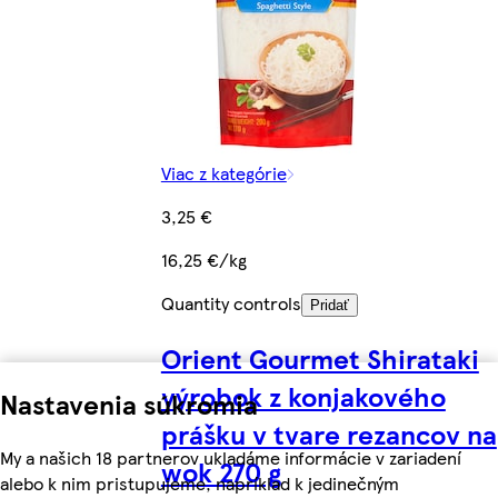
Viac z kategórie
3,25 €
16,25 €/kg
Quantity controls
Pridať
Orient Gourmet Shirataki
výrobok z konjakového
Nastavenia súkromia
prášku v tvare rezancov na
My a našich 18 partnerov ukladáme informácie v zariadení
wok 270 g
alebo k nim pristupujeme, napríklad k jedinečným