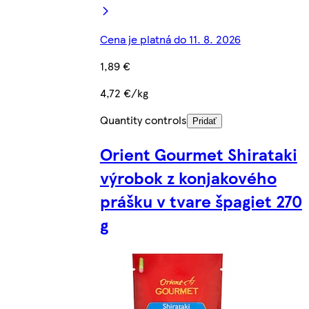
Cena je platná do 11. 8. 2026
1,89 €
4,72 €/kg
Quantity controls
Pridať
Orient Gourmet Shirataki
výrobok z konjakového
prášku v tvare špagiet 270
g