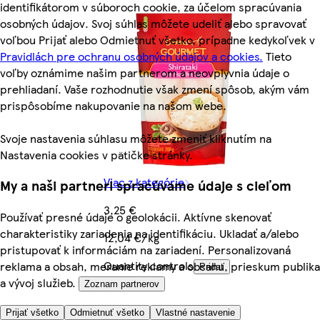
identifikátorom v súboroch cookie, za účelom spracúvania
osobných údajov. Svoj súhlas môžete udeliť alebo spravovať
voľbou Prijať alebo Odmietnuť všetko, prípadne kedykoľvek v
Pravidlách pre ochranu osobných údajov a cookies.
Tieto
voľby oznámime našim partnerom a neovplyvnia údaje o
prehliadaní. Vaše rozhodnutie však zmení spôsob, akým vám
prispôsobíme nakupovanie na našom webe.
Svoje nastavenia súhlasu môžete zmeniť kliknutím na
Nastavenia cookies v pätičke stránky.
Viac z kategórie
My a naši partneri spracúvame údaje s cieľom
3,25 €
Používať presné údaje o geolokácii. Aktívne skenovať
charakteristiky zariadenia na identifikáciu. Ukladať a/alebo
12,04 €/kg
pristupovať k informáciám na zariadení. Personalizovaná
Quantity controls
reklama a obsah, meranie reklamy a obsahu, prieskum publika
Pridať
a vývoj služieb.
Zoznam partnerov
Prijať všetko
Odmietnuť všetko
Vlastné nastavenie