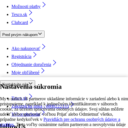
Možnosti platby
Tesco.sk
Clubcard
Pred prvým nákupom
Ako nakupovať
Registrácia
Objednanie doručenia
Moje obľúbené
Kontaktujte nás
Nastavenia súkromia
Tesco.sk
My a našich 18 partnerov ukladáme informácie v zariadení alebo k nim
pristupujeme, napríklad k jedinečným identifikátorom v súboroch
Zákaznícka linka - 0800222333
cookie, za účelom spracúvania osobných údajov. Svoj súhlas môžete
udeliť alebo spravovať voľbou Prijať alebo Odmietnuť všetko,
Výber obchodu
prípadne kedykoľvek v
Pravidlách pre ochranu osobných údajov a
cookies.
Tieto voľby oznámime našim partnerom a neovplyvnia údaje
followUs