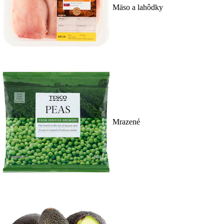
Mäso a lahôdky
Mrazené