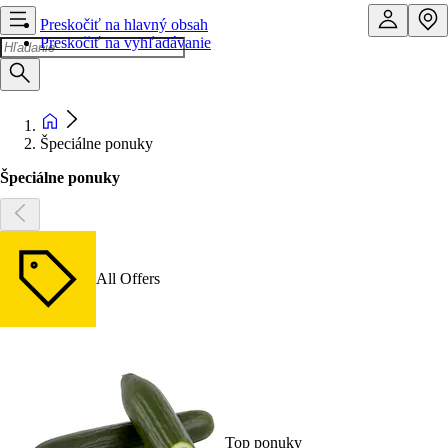
Preskočiť na hlavný obsah
Preskočiť na vyhľadávanie
Špeciálne ponuky
Špeciálne ponuky
All Offers
Top ponuky