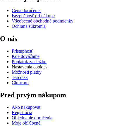
Cena doručenia
Bezpečnosť pri nákupe
Všeobecné obchodné podmienky
Ochrana súkromia
O nás
Prístupnosť
Kde dovážame
Poplatok za službu
Nastavenia cookies
Možnosti platby
Tesco.sk
Clubcard
Pred prvým nákupom
Ako nakupovať
Registrácia
Objednanie doručenia
Moje obľúbené