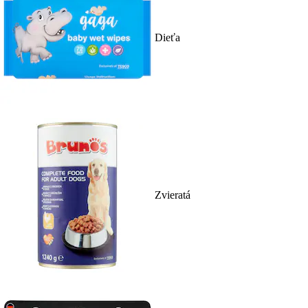
Dieťa
Zvieratá