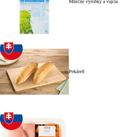
Mliečne výrobky a vajcia
Pekáreň