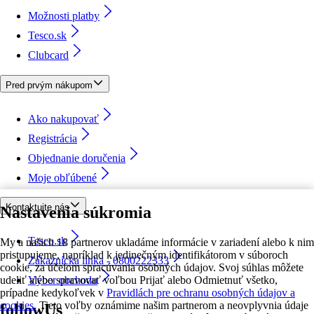
Možnosti platby
Tesco.sk
Clubcard
Pred prvým nákupom
Ako nakupovať
Registrácia
Objednanie doručenia
Moje obľúbené
Kontaktujte nás
Nastavenia súkromia
Tesco.sk
My a našich 18 partnerov ukladáme informácie v zariadení alebo k nim
pristupujeme, napríklad k jedinečným identifikátorom v súboroch
Zákaznícka linka - 0800222333
cookie, za účelom spracúvania osobných údajov. Svoj súhlas môžete
udeliť alebo spravovať voľbou Prijať alebo Odmietnuť všetko,
Výber obchodu
prípadne kedykoľvek v
Pravidlách pre ochranu osobných údajov a
cookies.
Tieto voľby oznámime našim partnerom a neovplyvnia údaje
followUs