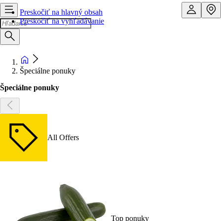
Preskočiť na hlavný obsah
Preskočiť na vyhľadávanie
Špeciálne ponuky
Špeciálne ponuky
All Offers
Top ponuky