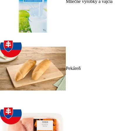
Mliečne výrobky a vajcia
Pekáreň