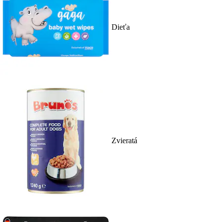
Dieťa
Zvieratá