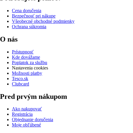
Cena doručenia
Bezpečnosť pri nákupe
Všeobecné obchodné podmienky
Ochrana súkromia
O nás
Prístupnosť
Kde dovážame
Poplatok za službu
Nastavenia cookies
Možnosti platby
Tesco.sk
Clubcard
Pred prvým nákupom
Ako nakupovať
Registrácia
Objednanie doručenia
Moje obľúbené