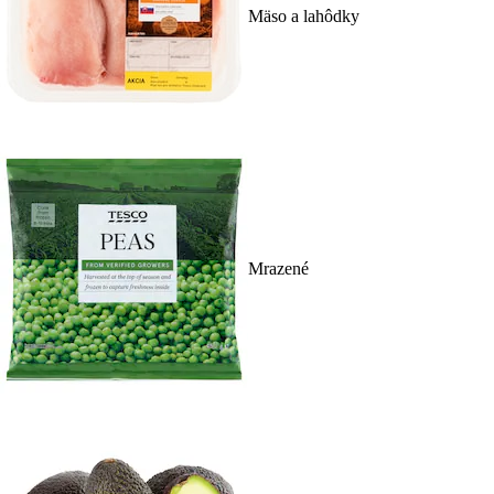
Mäso a lahôdky
Mrazené