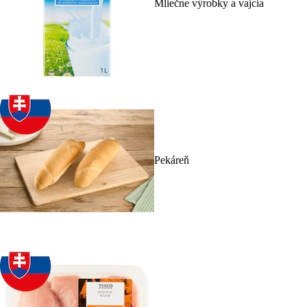
Mliečne výrobky a vajcia
Pekáreň