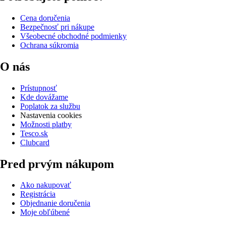
Cena doručenia
Bezpečnosť pri nákupe
Všeobecné obchodné podmienky
Ochrana súkromia
O nás
Prístupnosť
Kde dovážame
Poplatok za službu
Nastavenia cookies
Možnosti platby
Tesco.sk
Clubcard
Pred prvým nákupom
Ako nakupovať
Registrácia
Objednanie doručenia
Moje obľúbené