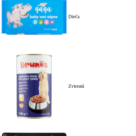
Dieťa
Zvieratá