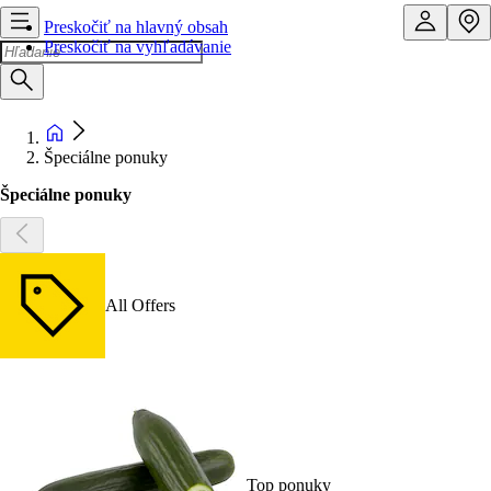
Preskočiť na hlavný obsah
Preskočiť na vyhľadávanie
Špeciálne ponuky
Špeciálne ponuky
All Offers
Top ponuky