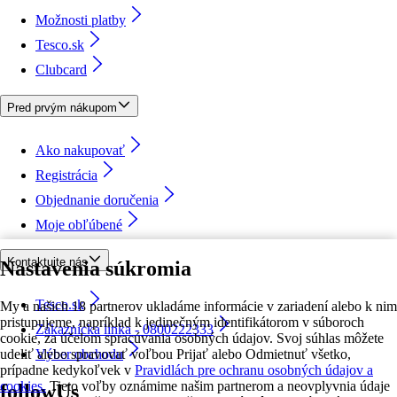
Možnosti platby
Tesco.sk
Clubcard
Pred prvým nákupom
Ako nakupovať
Registrácia
Objednanie doručenia
Moje obľúbené
Kontaktujte nás
Nastavenia súkromia
Tesco.sk
My a našich 18 partnerov ukladáme informácie v zariadení alebo k nim
pristupujeme, napríklad k jedinečným identifikátorom v súboroch
Zákaznícka linka - 0800222333
cookie, za účelom spracúvania osobných údajov. Svoj súhlas môžete
udeliť alebo spravovať voľbou Prijať alebo Odmietnuť všetko,
Výber obchodu
prípadne kedykoľvek v
Pravidlách pre ochranu osobných údajov a
cookies.
Tieto voľby oznámime našim partnerom a neovplyvnia údaje
followUs