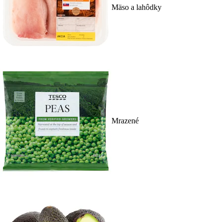
Mäso a lahôdky
Mrazené