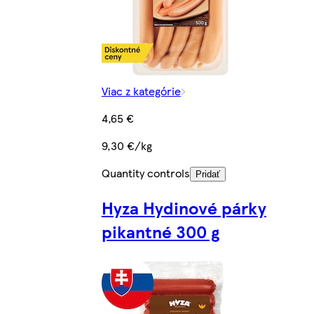
Viac z kategórie
4,65 €
9,30 €/kg
Quantity controls
Pridať
Hyza Hydinové párky
pikantné 300 g