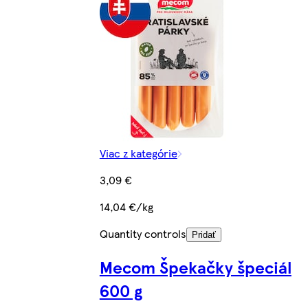
Viac z kategórie
3,09 €
14,04 €/kg
Quantity controls
Pridať
Mecom Špekačky špeciál
600 g