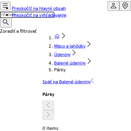
Preskočiť na hlavný obsah
Preskočiť na vyhľadávanie
Mäso a lahôdky
Údeniny
Balené údeniny
Párky
Späť na Balené údeniny
Párky
0 items