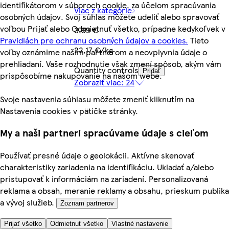
identifikátorom v súboroch cookie, za účelom spracúvania
Viac z kategórie
osobných údajov. Svoj súhlas môžete udeliť alebo spravovať
voľbou Prijať alebo Odmietnuť všetko, prípadne kedykoľvek v
3,99 €
Pravidlách pre ochranu osobných údajov a cookies.
Tieto
22,17 €/kg
voľby oznámime našim partnerom a neovplyvnia údaje o
prehliadaní. Vaše rozhodnutie však zmení spôsob, akým vám
Quantity controls
Pridať
prispôsobíme nakupovanie na našom webe.
Zobraziť viac: 24
Svoje nastavenia súhlasu môžete zmeniť kliknutím na
Nastavenia cookies v pätičke stránky.
My a naši partneri spracúvame údaje s cieľom
Používať presné údaje o geolokácii. Aktívne skenovať
charakteristiky zariadenia na identifikáciu. Ukladať a/alebo
pristupovať k informáciám na zariadení. Personalizovaná
reklama a obsah, meranie reklamy a obsahu, prieskum publika
a vývoj služieb.
Zoznam partnerov
Prijať všetko
Odmietnuť všetko
Vlastné nastavenie