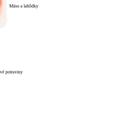
Mäso a lahôdky
ivé potraviny