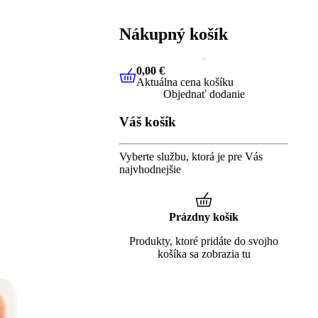
Nákupný košík
0,00 €
Aktuálna cena košíku
0,00 €
Aktuálna cena košíku
Objednať dodanie
Váš košík
Vyberte službu, ktorá je pre Vás
najvhodnejšie
Prázdny košík
Produkty, ktoré pridáte do svojho
košíka sa zobrazia tu