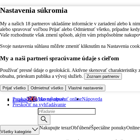
Nastavenia súkromia
My a našich 18 partnerov ukladáme informácie v zariadení alebo k nim
alebo spravovať voľbou Prijať alebo Odmietnuť všetko, prípadne ke
Vaše rozhodnutie však zmení spôsob, akým vám prispôsobíme nakupo
Svoje nastavenia súhlasu môžete zmeniť kliknutím na Nastavenia cooki
My a naši partneri spracúvame údaje s cieľom
Používať presné údaje o geolokácii. Aktívne skenovať charakteristiky 
obsahu, prieskum publika a vývoj služieb.
Zoznam partnerov
Prijať všetko
Odmietnuť všetko
Vlastné nastavenie
Preskočiť na hlavný obsah
Ako nakupovať online
Nápoveda
English
Preskočiť na vyhľadávanie
Nakupujte teraz
Obľúbené
Špeciálne ponuky
Online
Všetky kategórie