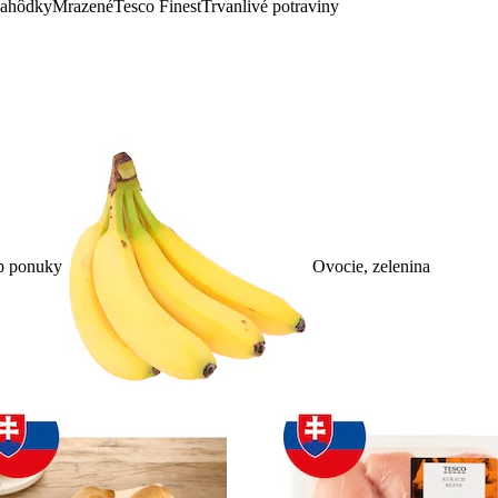
lahôdky
Mrazené
Tesco Finest
Trvanlivé potraviny
p ponuky
Ovocie, zelenina