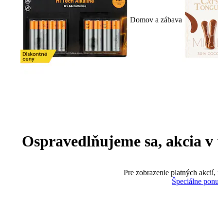
Domov a zábava
Ospravedlňujeme sa, akcia v te
Pre zobrazenie platných akcií,
Špeciálne pon