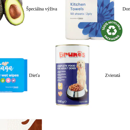
Špeciálna výživa
Dom
Dieťa
Zvieratá