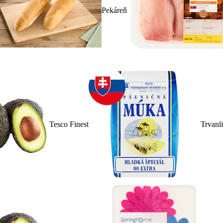
Pekáreň
Tesco Finest
Trvanl