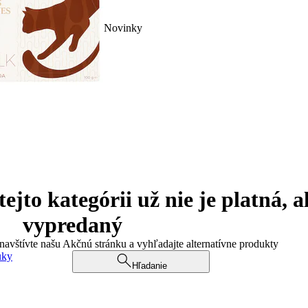
Novinky
jto kategórii už nie je platná, a
vypredaný
 navštívte našu Akčnú stránku a vyhľadajte alternatívne produkty
uky
Hľadanie