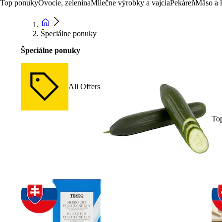
Top ponuky
Ovocie, zelenina
Mliečne výrobky a vajcia
Pekáreň
Mäso a 
Špeciálne ponuky
Špeciálne ponuky
All Offers
To