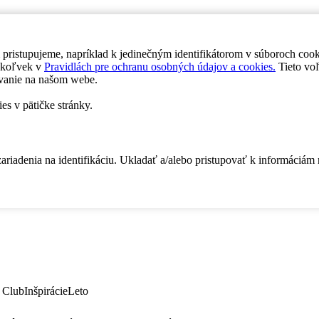
 pristupujeme, napríklad k jedinečným identifikátorom v súboroch coo
dykoľvek v
Pravidlách pre ochranu osobných údajov a cookies.
Tieto voľ
vanie na našom webe.
es v pätičke stránky.
zariadenia na identifikáciu. Ukladať a/alebo pristupovať k informáciám
 Club
Inšpirácie
Leto