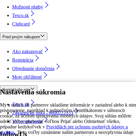
Možnosti platby
Tesco.sk
Clubcard
Pred prvým nákupom
Ako nakupovať
Registrácia
Objednanie doručenia
Moje obľúbené
Kontaktujte nás
Nastavenia súkromia
Tesco.sk
My a našich 18 partnerov ukladáme informácie v zariadení alebo k nim
pristupujeme, napríklad k jedinečným identifikátorom v súboroch
Zákaznícka linka - 0800222333
cookie, za účelom spracúvania osobných údajov. Svoj súhlas môžete
udeliť alebo spravovať voľbou Prijať alebo Odmietnuť všetko,
Výber obchodu
prípadne kedykoľvek v
Pravidlách pre ochranu osobných údajov a
cookies.
Tieto voľby oznámime našim partnerom a neovplyvnia údaje
followUs