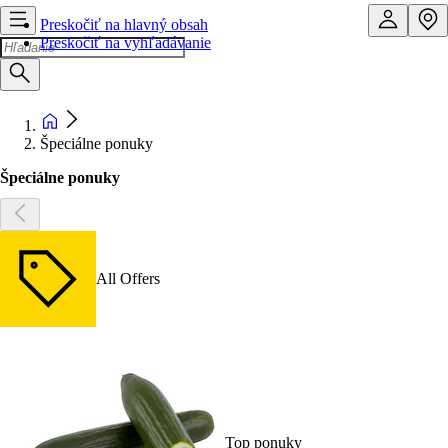
Preskočiť na hlavný obsah
Preskočiť na vyhľadávanie
Špeciálne ponuky
Špeciálne ponuky
All Offers
Top ponuky