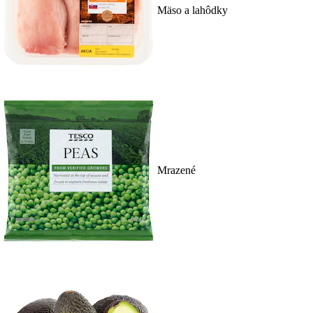
Mäso a lahôdky
Mrazené