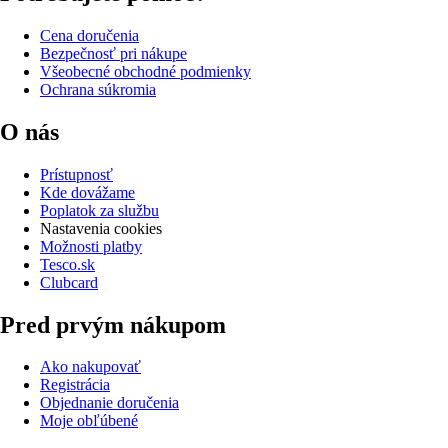
Cena doručenia
Bezpečnosť pri nákupe
Všeobecné obchodné podmienky
Ochrana súkromia
O nás
Prístupnosť
Kde dovážame
Poplatok za službu
Nastavenia cookies
Možnosti platby
Tesco.sk
Clubcard
Pred prvým nákupom
Ako nakupovať
Registrácia
Objednanie doručenia
Moje obľúbené