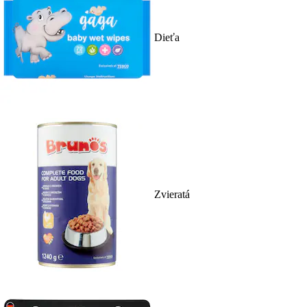
Dieťa
Zvieratá