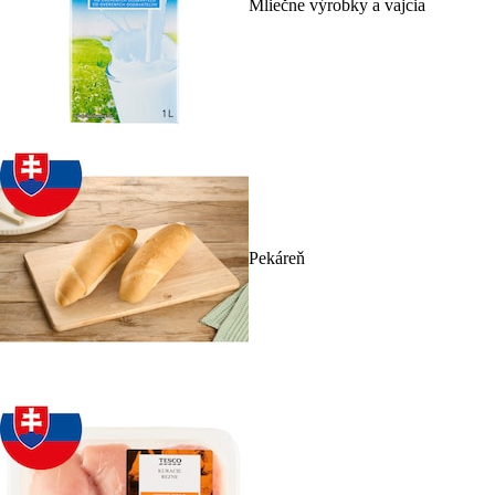
Mliečne výrobky a vajcia
Pekáreň