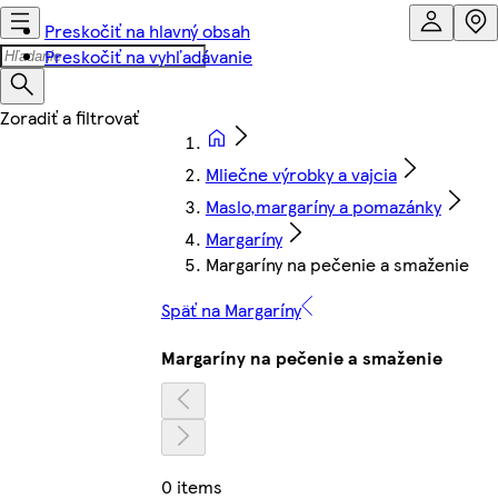
Preskočiť na hlavný obsah
Preskočiť na vyhľadávanie
Mliečne výrobky a vajcia
Maslo,margaríny a pomazánky
Margaríny
Margaríny na pečenie a smaženie
Späť na Margaríny
Margaríny na pečenie a smaženie
0 items