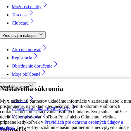
Možnosti platby
Tesco.sk
Clubcard
Pred prvým nákupom
Ako nakupovať
Registrácia
Objednanie doručenia
Moje obľúbené
Kontaktujte nás
Nastavenia súkromia
Tesco.sk
My a našich 18 partnerov ukladáme informácie v zariadení alebo k nim
pristupujeme, napríklad k jedinečným identifikátorom v súboroch
Zákaznícka linka - 0800222333
cookie, za účelom spracúvania osobných údajov. Svoj súhlas môžete
udeliť alebo spravovať voľbou Prijať alebo Odmietnuť všetko,
Výber obchodu
prípadne kedykoľvek v
Pravidlách pre ochranu osobných údajov a
cookies.
Tieto voľby oznámime našim partnerom a neovplyvnia údaje
followUs