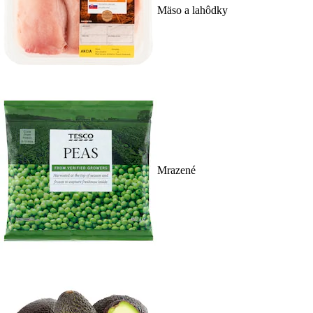
Mäso a lahôdky
Mrazené