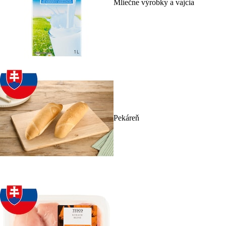
Mliečne výrobky a vajcia
Pekáreň