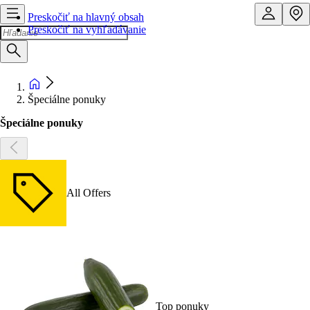
Preskočiť na hlavný obsah
Preskočiť na vyhľadávanie
Špeciálne ponuky
Špeciálne ponuky
All Offers
Top ponuky