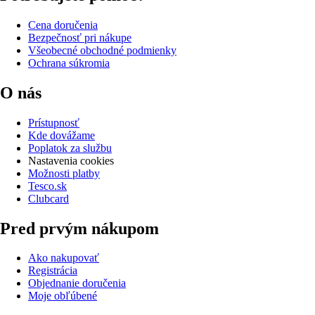
Cena doručenia
Bezpečnosť pri nákupe
Všeobecné obchodné podmienky
Ochrana súkromia
O nás
Prístupnosť
Kde dovážame
Poplatok za službu
Nastavenia cookies
Možnosti platby
Tesco.sk
Clubcard
Pred prvým nákupom
Ako nakupovať
Registrácia
Objednanie doručenia
Moje obľúbené