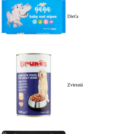
Dieťa
Zvieratá