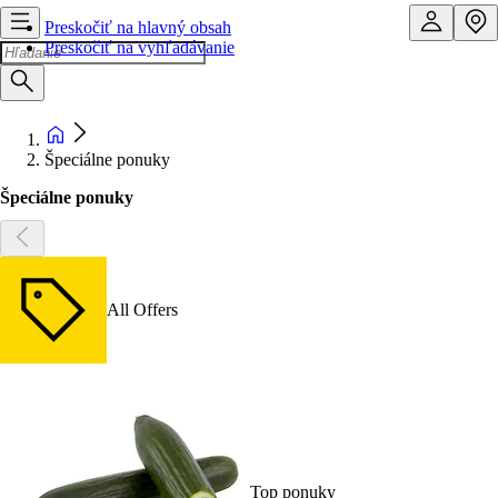
Preskočiť na hlavný obsah
Preskočiť na vyhľadávanie
Špeciálne ponuky
Špeciálne ponuky
All Offers
Top ponuky