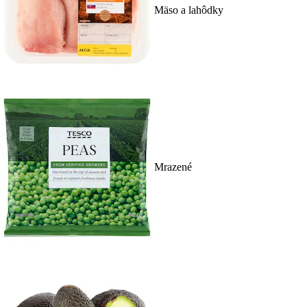
Mäso a lahôdky
Mrazené