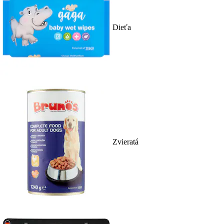
Dieťa
Zvieratá