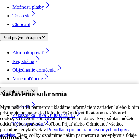
Možnosti platby
Tesco.sk
Clubcard
Pred prvým nákupom
Ako nakupovať
Registrácia
Objednanie doručenia
Moje obľúbené
Kontaktujte nás
Nastavenia súkromia
Tesco.sk
My a našich 18 partnerov ukladáme informácie v zariadení alebo k nim
pristupujeme, napríklad k jedinečným identifikátorom v súboroch
Zákaznícka linka - 0800222333
cookie, za účelom spracúvania osobných údajov. Svoj súhlas môžete
udeliť alebo spravovať voľbou Prijať alebo Odmietnuť všetko,
Výber obchodu
prípadne kedykoľvek v
Pravidlách pre ochranu osobných údajov a
cookies.
Tieto voľby oznámime našim partnerom a neovplyvnia údaje
followUs