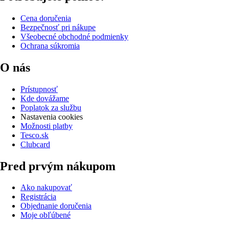
Cena doručenia
Bezpečnosť pri nákupe
Všeobecné obchodné podmienky
Ochrana súkromia
O nás
Prístupnosť
Kde dovážame
Poplatok za službu
Nastavenia cookies
Možnosti platby
Tesco.sk
Clubcard
Pred prvým nákupom
Ako nakupovať
Registrácia
Objednanie doručenia
Moje obľúbené