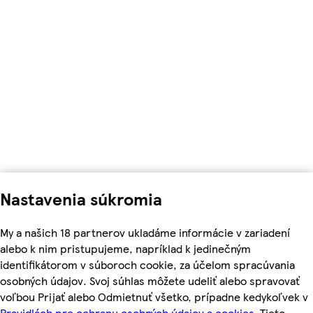
Nastavenia súkromia
My a našich 18 partnerov ukladáme informácie v zariadení
alebo k nim pristupujeme, napríklad k jedinečným
identifikátorom v súboroch cookie, za účelom spracúvania
osobných údajov. Svoj súhlas môžete udeliť alebo spravovať
voľbou Prijať alebo Odmietnuť všetko, prípadne kedykoľvek v
Pravidlách pre ochranu osobných údajov a cookies.
Tieto