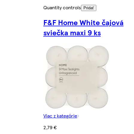
Quantity controls
Pridať
F&F Home White čajová
sviečka maxi 9 ks
Viac z kategórie
2,79 €