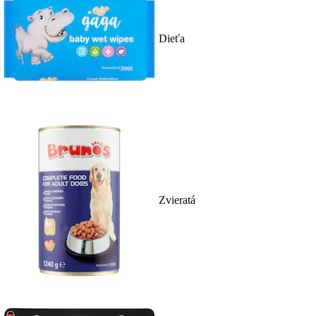
Dieťa
Zvieratá