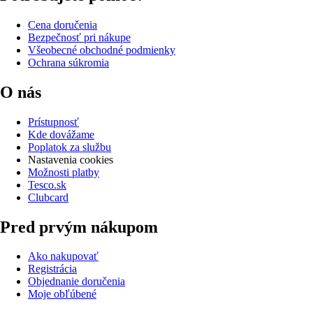
Cena doručenia
Bezpečnosť pri nákupe
Všeobecné obchodné podmienky
Ochrana súkromia
O nás
Prístupnosť
Kde dovážame
Poplatok za službu
Nastavenia cookies
Možnosti platby
Tesco.sk
Clubcard
Pred prvým nákupom
Ako nakupovať
Registrácia
Objednanie doručenia
Moje obľúbené