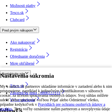
Možnosti platby
Tesco.sk
Clubcard
Pred prvým nákupom
Ako nakupovať
Registrácia
Objednanie doručenia
Moje obľúbené
Kontaktujte nás
Nastavenia súkromia
Tesco.sk
My a našich 18 partnerov ukladáme informácie v zariadení alebo k nim
pristupujeme, napríklad k jedinečným identifikátorom v súboroch
Zákaznícka linka - 0800222333
cookie, za účelom spracúvania osobných údajov. Svoj súhlas môžete
udeliť alebo spravovať voľbou Prijať alebo Odmietnuť všetko,
Výber obchodu
prípadne kedykoľvek v
Pravidlách pre ochranu osobných údajov a
cookies.
Tieto voľby oznámime našim partnerom a neovplyvnia údaje
followUs