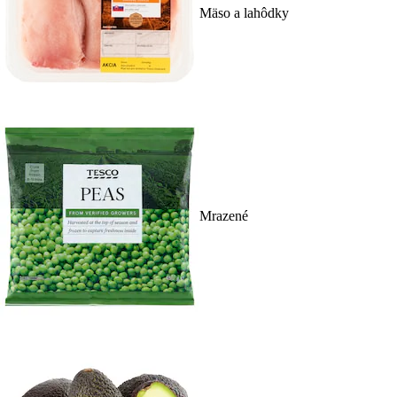
Mäso a lahôdky
Mrazené