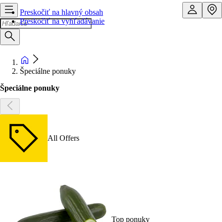
Preskočiť na hlavný obsah
Preskočiť na vyhľadávanie
Špeciálne ponuky
Špeciálne ponuky
All Offers
Top ponuky