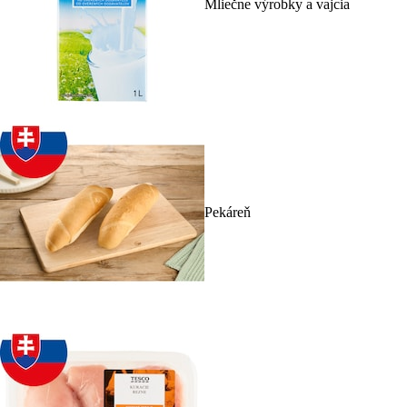
Mliečne výrobky a vajcia
Pekáreň