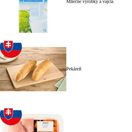
Mliečne výrobky a vajcia
Pekáreň