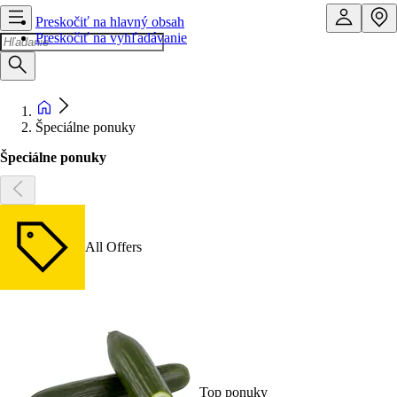
Preskočiť na hlavný obsah
Preskočiť na vyhľadávanie
Špeciálne ponuky
Špeciálne ponuky
All Offers
Top ponuky