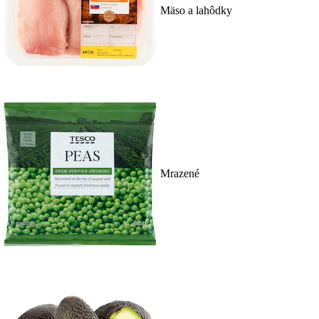
Mäso a lahôdky
Mrazené