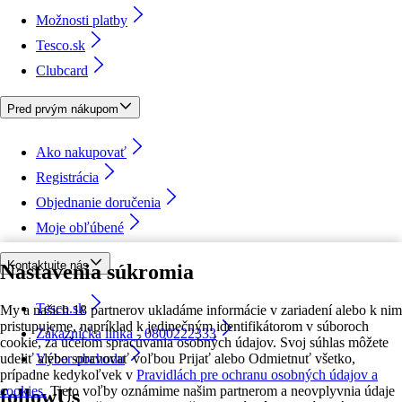
Možnosti platby
Tesco.sk
Clubcard
Pred prvým nákupom
Ako nakupovať
Registrácia
Objednanie doručenia
Moje obľúbené
Kontaktujte nás
Nastavenia súkromia
Tesco.sk
My a našich 18 partnerov ukladáme informácie v zariadení alebo k nim
pristupujeme, napríklad k jedinečným identifikátorom v súboroch
Zákaznícka linka - 0800222333
cookie, za účelom spracúvania osobných údajov. Svoj súhlas môžete
udeliť alebo spravovať voľbou Prijať alebo Odmietnuť všetko,
Výber obchodu
prípadne kedykoľvek v
Pravidlách pre ochranu osobných údajov a
cookies.
Tieto voľby oznámime našim partnerom a neovplyvnia údaje
followUs