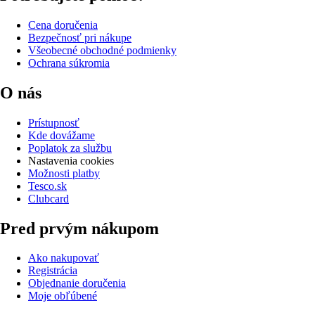
Cena doručenia
Bezpečnosť pri nákupe
Všeobecné obchodné podmienky
Ochrana súkromia
O nás
Prístupnosť
Kde dovážame
Poplatok za službu
Nastavenia cookies
Možnosti platby
Tesco.sk
Clubcard
Pred prvým nákupom
Ako nakupovať
Registrácia
Objednanie doručenia
Moje obľúbené