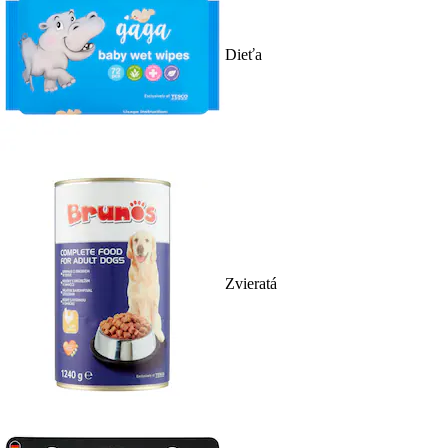
Dieťa
Zvieratá