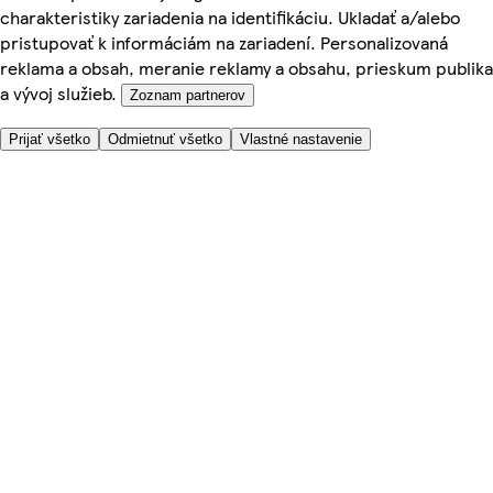
charakteristiky zariadenia na identifikáciu. Ukladať a/alebo
pristupovať k informáciám na zariadení. Personalizovaná
reklama a obsah, meranie reklamy a obsahu, prieskum publika
a vývoj služieb.
Zoznam partnerov
Prijať všetko
Odmietnuť všetko
Vlastné nastavenie
Potrebujete pomoc?
Cena doručenia
Bezpečnosť pri nákupe
Všeobecné obchodné podmienky
Ochrana súkromia
O nás