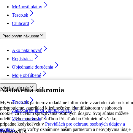
Možnosti platby
Tesco.sk
Clubcard
Pred prvým nákupom
Ako nakupovať
Registrácia
Objednanie doručenia
Moje obľúbené
Kontaktujte nás
Nastavenia súkromia
Tesco.sk
My a našich 18 partnerov ukladáme informácie v zariadení alebo k nim
pristupujeme, napríklad k jedinečným identifikátorom v súboroch
Zákaznícka linka - 0800222333
cookie, za účelom spracúvania osobných údajov. Svoj súhlas môžete
udeliť alebo spravovať voľbou Prijať alebo Odmietnuť všetko,
Výber obchodu
prípadne kedykoľvek v
Pravidlách pre ochranu osobných údajov a
cookies.
Tieto voľby oznámime našim partnerom a neovplyvnia údaje
followUs