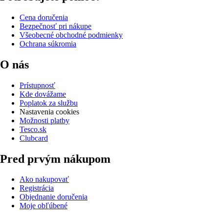
Cena doručenia
Bezpečnosť pri nákupe
Všeobecné obchodné podmienky
Ochrana súkromia
O nás
Prístupnosť
Kde dovážame
Poplatok za službu
Nastavenia cookies
Možnosti platby
Tesco.sk
Clubcard
Pred prvým nákupom
Ako nakupovať
Registrácia
Objednanie doručenia
Moje obľúbené