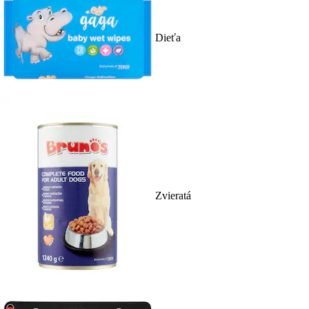
Dieťa
Zvieratá