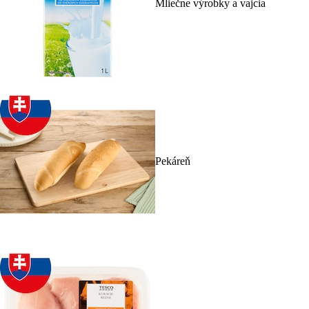
Mliečne výrobky a vajcia
Pekáreň