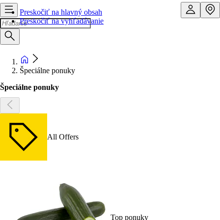
Preskočiť na hlavný obsah
Preskočiť na vyhľadávanie
Špeciálne ponuky
Špeciálne ponuky
All Offers
Top ponuky