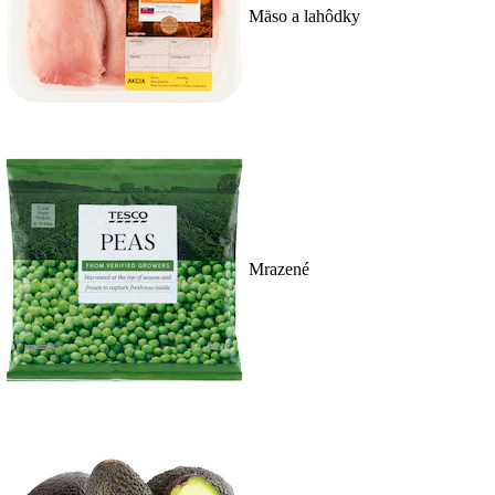
Mäso a lahôdky
Mrazené