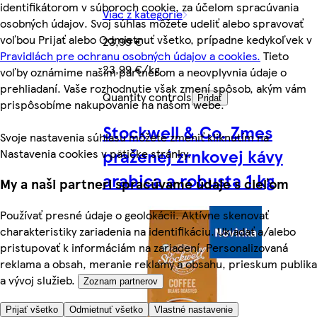
identifikátorom v súboroch cookie, za účelom spracúvania
Viac z kategórie
osobných údajov. Svoj súhlas môžete udeliť alebo spravovať
voľbou Prijať alebo Odmietnuť všetko, prípadne kedykoľvek v
23,99 €
Pravidlách pre ochranu osobných údajov a cookies.
Tieto
23,99 €/kg
voľby oznámime našim partnerom a neovplyvnia údaje o
prehliadaní. Vaše rozhodnutie však zmení spôsob, akým vám
Quantity controls
Pridať
prispôsobíme nakupovanie na našom webe.
Stockwell & Co. Zmes
Svoje nastavenia súhlasu môžete zmeniť kliknutím na
praženej zrnkovej kávy
Nastavenia cookies v pätičke stránky.
arabica a robusta 1 kg
My a naši partneri spracúvame údaje s cieľom
Používať presné údaje o geolokácii. Aktívne skenovať
charakteristiky zariadenia na identifikáciu. Ukladať a/alebo
pristupovať k informáciám na zariadení. Personalizovaná
reklama a obsah, meranie reklamy a obsahu, prieskum publika
a vývoj služieb.
Zoznam partnerov
Prijať všetko
Odmietnuť všetko
Vlastné nastavenie