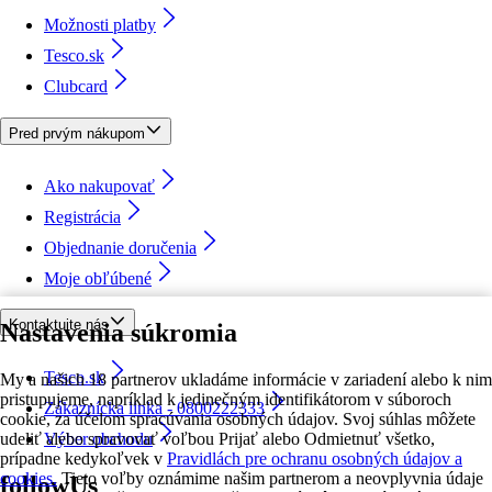
Možnosti platby
Tesco.sk
Clubcard
Pred prvým nákupom
Ako nakupovať
Registrácia
Objednanie doručenia
Moje obľúbené
Kontaktujte nás
Nastavenia súkromia
Tesco.sk
My a našich 18 partnerov ukladáme informácie v zariadení alebo k nim
pristupujeme, napríklad k jedinečným identifikátorom v súboroch
Zákaznícka linka - 0800222333
cookie, za účelom spracúvania osobných údajov. Svoj súhlas môžete
udeliť alebo spravovať voľbou Prijať alebo Odmietnuť všetko,
Výber obchodu
prípadne kedykoľvek v
Pravidlách pre ochranu osobných údajov a
cookies.
Tieto voľby oznámime našim partnerom a neovplyvnia údaje
followUs