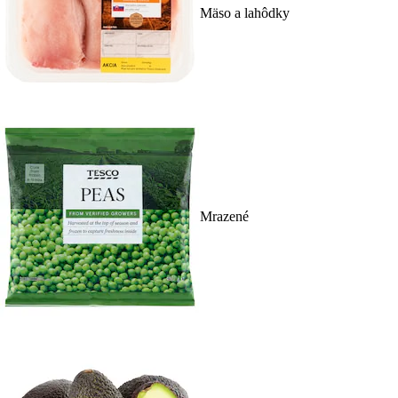
Mäso a lahôdky
Mrazené