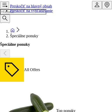
Preskočiť na hlavný obsah
Preskočiť na vyhľadávanie
Špeciálne ponuky
Špeciálne ponuky
All Offers
Top ponuky