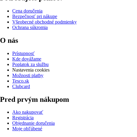
Cena doručenia
Bezpečnosť pri nákupe
Všeobecné obchodné podmienky
Ochrana súkromia
O nás
Prístupnosť
Kde dovážame
Poplatok za službu
Nastavenia cookies
Možnosti platby
Tesco.sk
Clubcard
Pred prvým nákupom
Ako nakupovať
Registrácia
Objednanie doručenia
Moje obľúbené