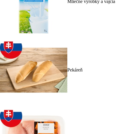
Mliečne výrobky a vajcia
Pekáreň