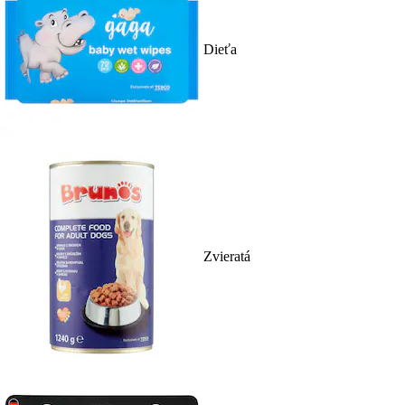
Dieťa
Zvieratá