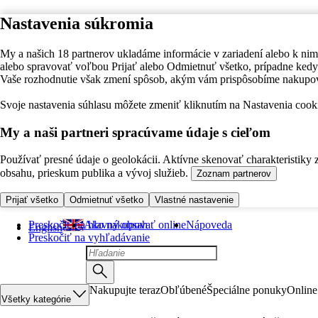
Nastavenia súkromia
My a našich 18 partnerov ukladáme informácie v zariadení alebo k nim
alebo spravovať voľbou Prijať alebo Odmietnuť všetko, prípadne ke
Vaše rozhodnutie však zmení spôsob, akým vám prispôsobíme nakupo
Svoje nastavenia súhlasu môžete zmeniť kliknutím na Nastavenia cooki
My a naši partneri spracúvame údaje s cieľom
Používať presné údaje o geolokácii. Aktívne skenovať charakteristiky 
obsahu, prieskum publika a vývoj služieb.
Zoznam partnerov
Prijať všetko
Odmietnuť všetko
Vlastné nastavenie
Preskočiť na hlavný obsah
Ako nakupovať online
Nápoveda
English
Preskočiť na vyhľadávanie
Nakupujte teraz
Obľúbené
Špeciálne ponuky
Online
Všetky kategórie