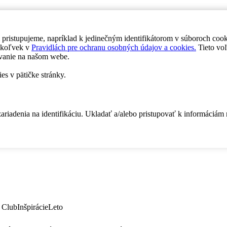
 pristupujeme, napríklad k jedinečným identifikátorom v súboroch coo
dykoľvek v
Pravidlách pre ochranu osobných údajov a cookies.
Tieto voľ
vanie na našom webe.
es v pätičke stránky.
zariadenia na identifikáciu. Ukladať a/alebo pristupovať k informáciám
 Club
Inšpirácie
Leto