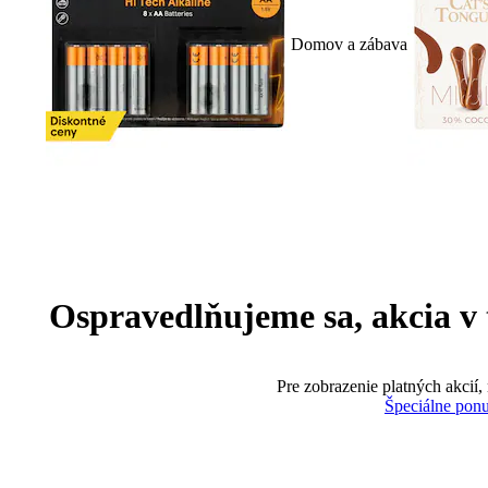
Domov a zábava
Ospravedlňujeme sa, akcia v te
Pre zobrazenie platných akcií,
Špeciálne pon