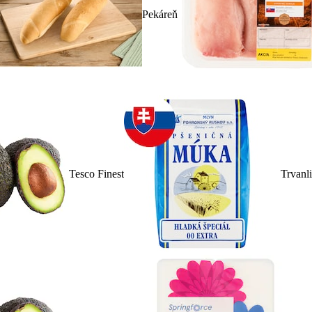
Pekáreň
Tesco Finest
Trvanl