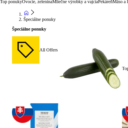
Top ponuky
Ovocie, zelenina
Mliečne výrobky a vajcia
Pekáreň
Mäso a 
Špeciálne ponuky
Špeciálne ponuky
All Offers
To