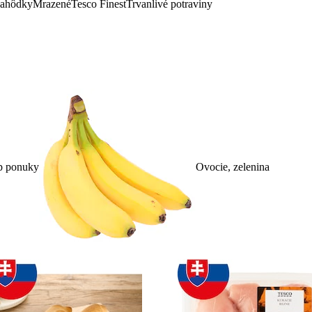
lahôdky
Mrazené
Tesco Finest
Trvanlivé potraviny
p ponuky
Ovocie, zelenina