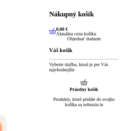
Nákupný košík
0,00 €
Aktuálna cena košíku
0,00 €
Aktuálna cena košíku
Objednať dodanie
Váš košík
Vyberte službu, ktorá je pre Vás
najvhodnejšie
Prázdny košík
Produkty, ktoré pridáte do svojho
košíka sa zobrazia tu