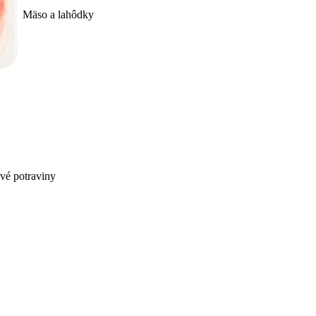
Mäso a lahôdky
ivé potraviny