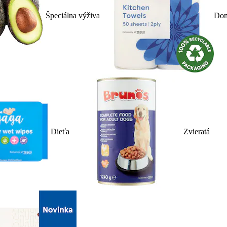
Špeciálna výživa
Dom
Dieťa
Zvieratá