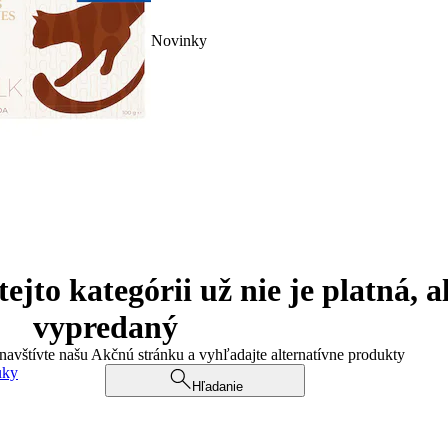
Novinky
jto kategórii už nie je platná, a
vypredaný
 navštívte našu Akčnú stránku a vyhľadajte alternatívne produkty
uky
Hľadanie