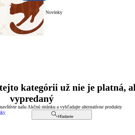
Novinky
jto kategórii už nie je platná, a
vypredaný
 navštívte našu Akčnú stránku a vyhľadajte alternatívne produkty
uky
Hľadanie