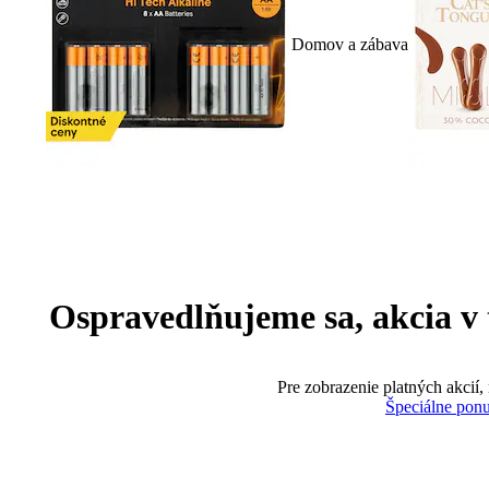
Domov a zábava
Ospravedlňujeme sa, akcia v te
Pre zobrazenie platných akcií,
Špeciálne pon