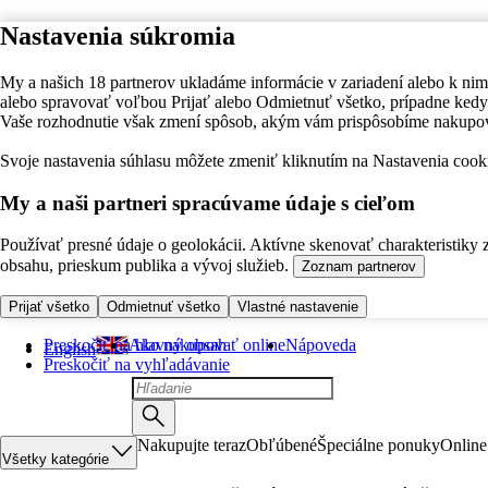
Nastavenia súkromia
My a našich 18 partnerov ukladáme informácie v zariadení alebo k nim
alebo spravovať voľbou Prijať alebo Odmietnuť všetko, prípadne ke
Vaše rozhodnutie však zmení spôsob, akým vám prispôsobíme nakupo
Svoje nastavenia súhlasu môžete zmeniť kliknutím na Nastavenia cooki
My a naši partneri spracúvame údaje s cieľom
Používať presné údaje o geolokácii. Aktívne skenovať charakteristiky 
obsahu, prieskum publika a vývoj služieb.
Zoznam partnerov
Prijať všetko
Odmietnuť všetko
Vlastné nastavenie
Preskočiť na hlavný obsah
Ako nakupovať online
Nápoveda
English
Preskočiť na vyhľadávanie
Nakupujte teraz
Obľúbené
Špeciálne ponuky
Online
Všetky kategórie