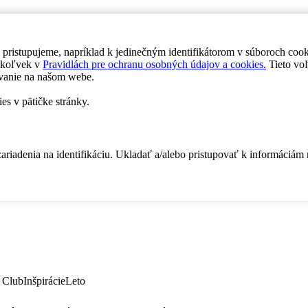
 pristupujeme, napríklad k jedinečným identifikátorom v súboroch coo
dykoľvek v
Pravidlách pre ochranu osobných údajov a cookies.
Tieto voľ
vanie na našom webe.
es v pätičke stránky.
zariadenia na identifikáciu. Ukladať a/alebo pristupovať k informáciám
 Club
Inšpirácie
Leto