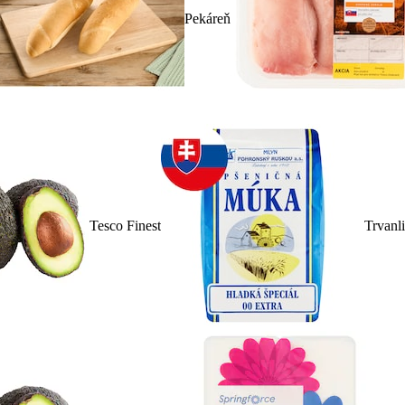
Pekáreň
Tesco Finest
Trvanl