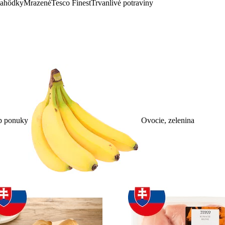
lahôdky
Mrazené
Tesco Finest
Trvanlivé potraviny
p ponuky
Ovocie, zelenina