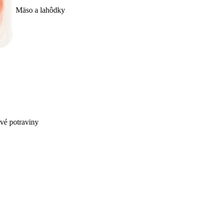
Mäso a lahôdky
ivé potraviny