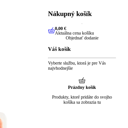
Nákupný košík
0,00 €
Aktuálna cena košíku
0,00 €
Aktuálna cena košíku
Objednať dodanie
Váš košík
Vyberte službu, ktorá je pre Vás
najvhodnejšie
Prázdny košík
Produkty, ktoré pridáte do svojho
košíka sa zobrazia tu