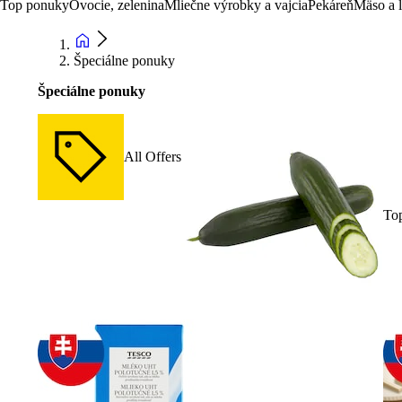
Top ponuky
Ovocie, zelenina
Mliečne výrobky a vajcia
Pekáreň
Mäso a 
Špeciálne ponuky
Špeciálne ponuky
All Offers
To