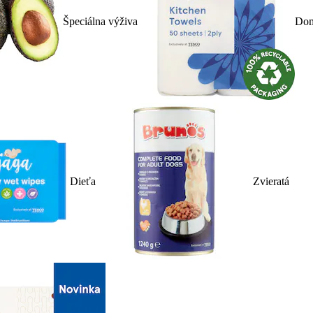
Špeciálna výživa
Dom
Dieťa
Zvieratá