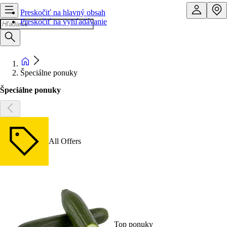
Preskočiť na hlavný obsah
Preskočiť na vyhľadávanie
Špeciálne ponuky
Špeciálne ponuky
All Offers
Top ponuky