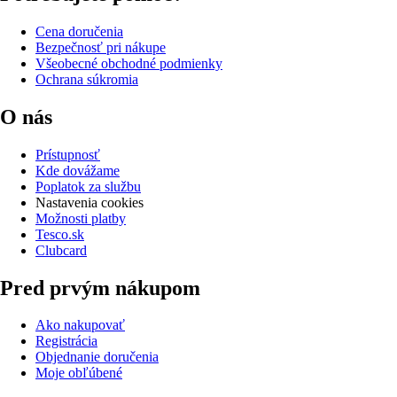
Cena doručenia
Bezpečnosť pri nákupe
Všeobecné obchodné podmienky
Ochrana súkromia
O nás
Prístupnosť
Kde dovážame
Poplatok za službu
Nastavenia cookies
Možnosti platby
Tesco.sk
Clubcard
Pred prvým nákupom
Ako nakupovať
Registrácia
Objednanie doručenia
Moje obľúbené