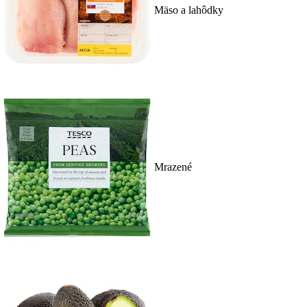
Mäso a lahôdky
Mrazené