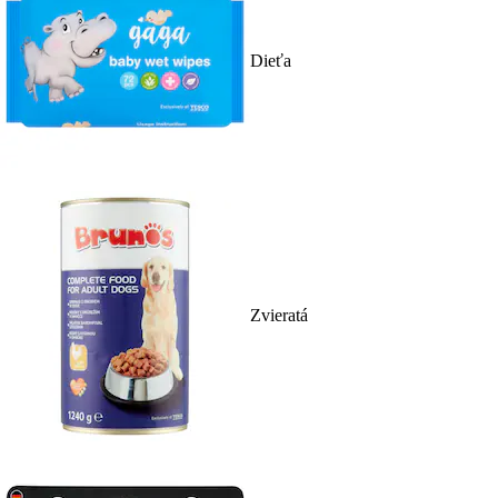
Dieťa
Zvieratá