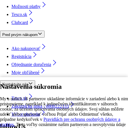
Možnosti platby
Tesco.sk
Clubcard
Pred prvým nákupom
Ako nakupovať
Registrácia
Objednanie doručenia
Moje obľúbené
Kontaktujte nás
Nastavenia súkromia
Tesco.sk
My a našich 18 partnerov ukladáme informácie v zariadení alebo k nim
pristupujeme, napríklad k jedinečným identifikátorom v súboroch
Zákaznícka linka - 0800222333
cookie, za účelom spracúvania osobných údajov. Svoj súhlas môžete
udeliť alebo spravovať voľbou Prijať alebo Odmietnuť všetko,
Výber obchodu
prípadne kedykoľvek v
Pravidlách pre ochranu osobných údajov a
cookies.
Tieto voľby oznámime našim partnerom a neovplyvnia údaje
followUs