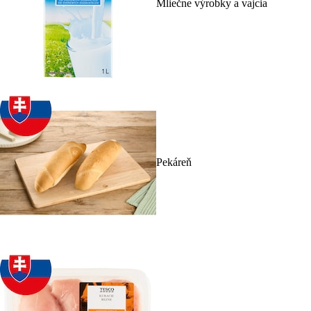
Mliečne výrobky a vajcia
Pekáreň