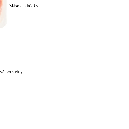
Mäso a lahôdky
ivé potraviny