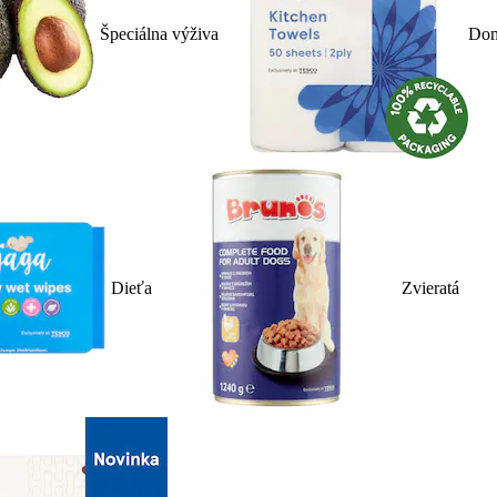
Špeciálna výživa
Dom
Dieťa
Zvieratá