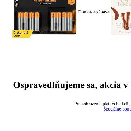
Domov a zábava
Ospravedlňujeme sa, akcia v te
Pre zobrazenie platných akcií,
Špeciálne pon