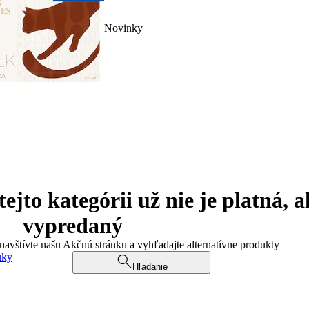
Novinky
jto kategórii už nie je platná, a
vypredaný
 navštívte našu Akčnú stránku a vyhľadajte alternatívne produkty
uky
Hľadanie