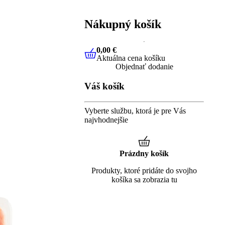
Nákupný košík
0,00 €
Aktuálna cena košíku
0,00 €
Aktuálna cena košíku
Objednať dodanie
Váš košík
Vyberte službu, ktorá je pre Vás
najvhodnejšie
Prázdny košík
Produkty, ktoré pridáte do svojho
košíka sa zobrazia tu