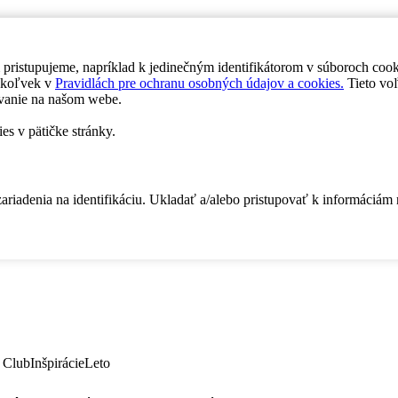
 pristupujeme, napríklad k jedinečným identifikátorom v súboroch coo
dykoľvek v
Pravidlách pre ochranu osobných údajov a cookies.
Tieto voľ
vanie na našom webe.
es v pätičke stránky.
zariadenia na identifikáciu. Ukladať a/alebo pristupovať k informáciám
 Club
Inšpirácie
Leto