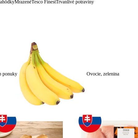
lahôdky
Mrazené
Tesco Finest
Trvanlivé potraviny
p ponuky
Ovocie, zelenina