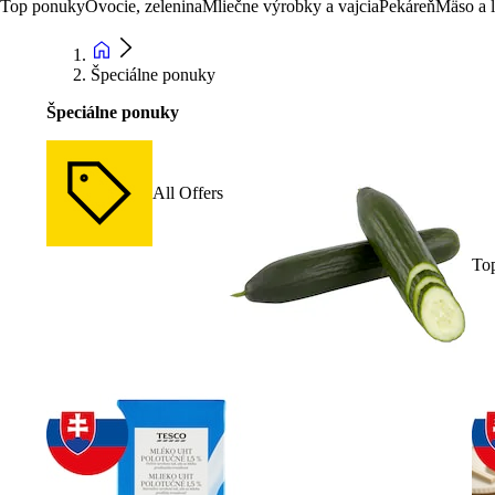
Top ponuky
Ovocie, zelenina
Mliečne výrobky a vajcia
Pekáreň
Mäso a 
Špeciálne ponuky
Špeciálne ponuky
All Offers
To