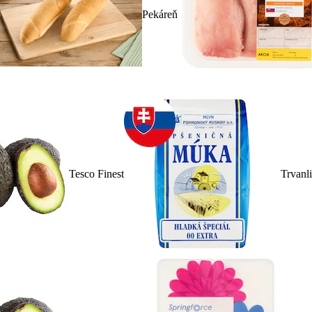
Pekáreň
Tesco Finest
Trvanl