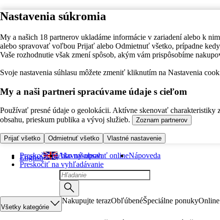
Nastavenia súkromia
My a našich 18 partnerov ukladáme informácie v zariadení alebo k nim
alebo spravovať voľbou Prijať alebo Odmietnuť všetko, prípadne ke
Vaše rozhodnutie však zmení spôsob, akým vám prispôsobíme nakupo
Svoje nastavenia súhlasu môžete zmeniť kliknutím na Nastavenia cooki
My a naši partneri spracúvame údaje s cieľom
Používať presné údaje o geolokácii. Aktívne skenovať charakteristiky 
obsahu, prieskum publika a vývoj služieb.
Zoznam partnerov
Prijať všetko
Odmietnuť všetko
Vlastné nastavenie
Preskočiť na hlavný obsah
Ako nakupovať online
Nápoveda
English
Preskočiť na vyhľadávanie
Nakupujte teraz
Obľúbené
Špeciálne ponuky
Online
Všetky kategórie