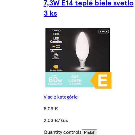
7,3W E14 teplé biele svetlo
3 ks
Viac z kategórie
6,09 €
2,03 €/kus
Quantity controls
Pridať