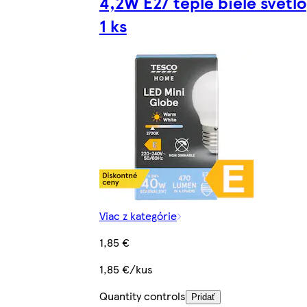
4,2W E27 teplé biele svetlo
1 ks
Viac z kategórie
1,85 €
1,85 €/kus
Quantity controls
Pridať