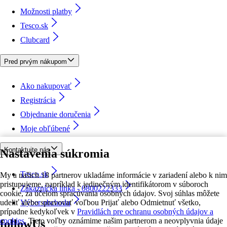
Možnosti platby
Tesco.sk
Clubcard
Pred prvým nákupom
Ako nakupovať
Registrácia
Objednanie doručenia
Moje obľúbené
Kontaktujte nás
Nastavenia súkromia
Tesco.sk
My a našich 18 partnerov ukladáme informácie v zariadení alebo k nim
pristupujeme, napríklad k jedinečným identifikátorom v súboroch
Zákaznícka linka - 0800222333
cookie, za účelom spracúvania osobných údajov. Svoj súhlas môžete
udeliť alebo spravovať voľbou Prijať alebo Odmietnuť všetko,
Výber obchodu
prípadne kedykoľvek v
Pravidlách pre ochranu osobných údajov a
cookies.
Tieto voľby oznámime našim partnerom a neovplyvnia údaje
followUs