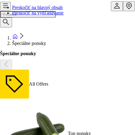
Preskočiť na hlavný obsah
Preskočiť na vyhľadávanie
Špeciálne ponuky
Špeciálne ponuky
All Offers
Top ponuky