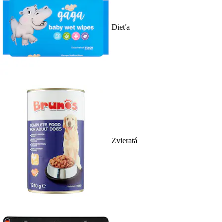
Dieťa
Zvieratá