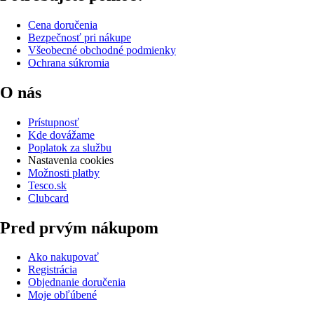
Cena doručenia
Bezpečnosť pri nákupe
Všeobecné obchodné podmienky
Ochrana súkromia
O nás
Prístupnosť
Kde dovážame
Poplatok za službu
Nastavenia cookies
Možnosti platby
Tesco.sk
Clubcard
Pred prvým nákupom
Ako nakupovať
Registrácia
Objednanie doručenia
Moje obľúbené