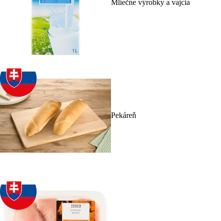
Mliečne výrobky a vajcia
Pekáreň