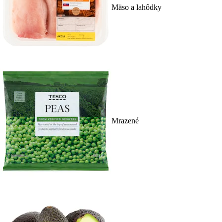
Mäso a lahôdky
Mrazené