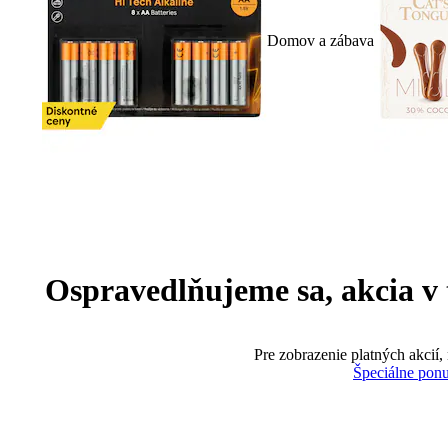
Domov a zábava
Ospravedlňujeme sa, akcia v te
Pre zobrazenie platných akcií,
Špeciálne pon