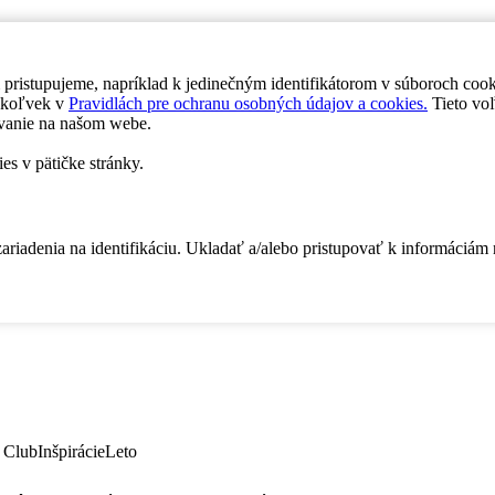
 pristupujeme, napríklad k jedinečným identifikátorom v súboroch coo
dykoľvek v
Pravidlách pre ochranu osobných údajov a cookies.
Tieto voľ
vanie na našom webe.
es v pätičke stránky.
zariadenia na identifikáciu. Ukladať a/alebo pristupovať k informáciám
 Club
Inšpirácie
Leto