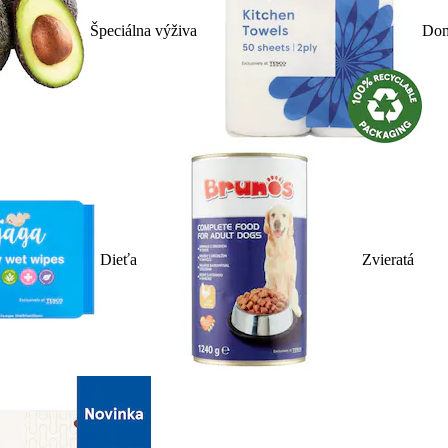
Špeciálna výživa
Dom
Dieťa
Zvieratá