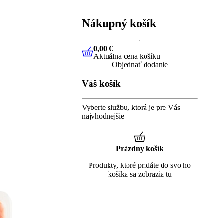
Nákupný košík
0,00 €
Aktuálna cena košíku
0,00 €
Aktuálna cena košíku
Objednať dodanie
Váš košík
Vyberte službu, ktorá je pre Vás
najvhodnejšie
Prázdny košík
Produkty, ktoré pridáte do svojho
košíka sa zobrazia tu