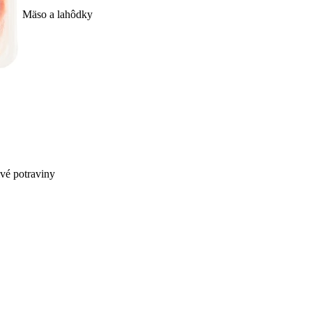
Mäso a lahôdky
ivé potraviny