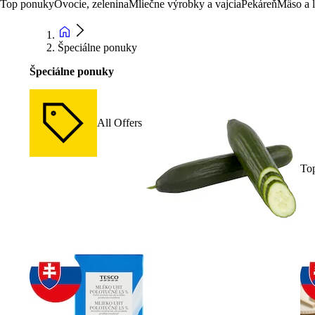
Top ponuky
Ovocie, zelenina
Mliečne výrobky a vajcia
Pekáreň
Mäso a 
Špeciálne ponuky
Špeciálne ponuky
All Offers
To