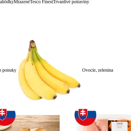
lahôdky
Mrazené
Tesco Finest
Trvanlivé potraviny
p ponuky
Ovocie, zelenina