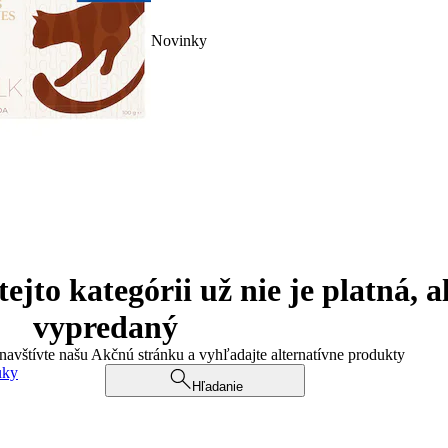
Novinky
jto kategórii už nie je platná, a
vypredaný
 navštívte našu Akčnú stránku a vyhľadajte alternatívne produkty
uky
Hľadanie