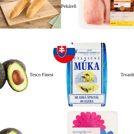
Pekáreň
Tesco Finest
Trvanl