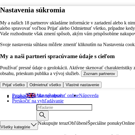
Nastavenia súkromia
My a našich 18 partnerov ukladáme informácie v zariadení alebo k nim
alebo spravovať voľbou Prijať alebo Odmietnuť všetko, prípadne ke
Vaše rozhodnutie však zmení spôsob, akým vám prispôsobíme nakupo
Svoje nastavenia súhlasu môžete zmeniť kliknutím na Nastavenia cooki
My a naši partneri spracúvame údaje s cieľom
Používať presné údaje o geolokácii. Aktívne skenovať charakteristiky 
obsahu, prieskum publika a vývoj služieb.
Zoznam partnerov
Prijať všetko
Odmietnuť všetko
Vlastné nastavenie
Preskočiť na hlavný obsah
Ako nakupovať online
Nápoveda
English
Preskočiť na vyhľadávanie
Nakupujte teraz
Obľúbené
Špeciálne ponuky
Online
Všetky kategórie