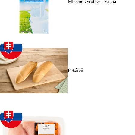
Mliečne výrobky a vajcia
Pekáreň