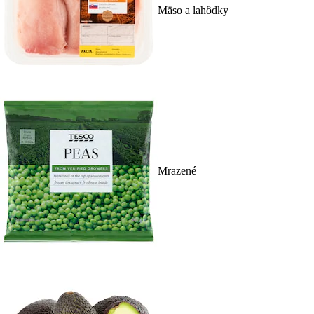
Mäso a lahôdky
Mrazené