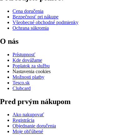
Cena doručenia
Bezpečnosť pri nákupe
Všeobecné obchodné podmienky
Ochrana súkromia
O nás
Prístupnosť
Kde dovážame
Poplatok za službu
Nastavenia cookies
Možnosti platby
Tesco.sk
Clubcard
Pred prvým nákupom
Ako nakupovať
Registrácia
Objednanie doručenia
Moje obľúbené