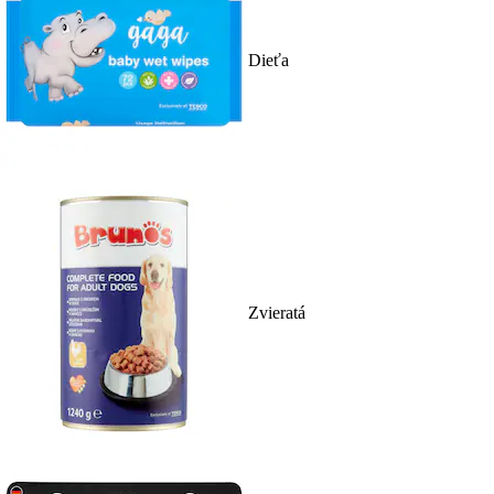
Dieťa
Zvieratá