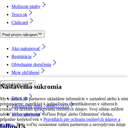
Možnosti platby
Tesco.sk
Clubcard
Pred prvým nákupom
Ako nakupovať
Registrácia
Objednanie doručenia
Moje obľúbené
Kontaktujte nás
Nastavenia súkromia
Tesco.sk
My a našich 18 partnerov ukladáme informácie v zariadení alebo k nim
pristupujeme, napríklad k jedinečným identifikátorom v súboroch
Zákaznícka linka - 0800222333
cookie, za účelom spracúvania osobných údajov. Svoj súhlas môžete
udeliť alebo spravovať voľbou Prijať alebo Odmietnuť všetko,
Výber obchodu
prípadne kedykoľvek v
Pravidlách pre ochranu osobných údajov a
cookies.
Tieto voľby oznámime našim partnerom a neovplyvnia údaje
followUs