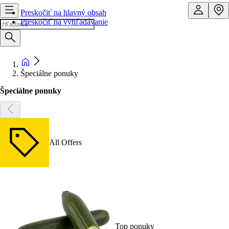
Preskočiť na hlavný obsah
Preskočiť na vyhľadávanie
Špeciálne ponuky
Špeciálne ponuky
All Offers
Top ponuky