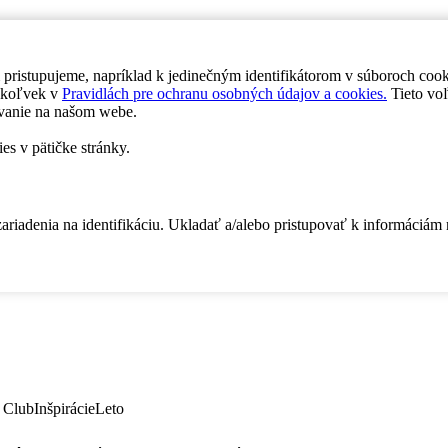
 pristupujeme, napríklad k jedinečným identifikátorom v súboroch coo
dykoľvek v
Pravidlách pre ochranu osobných údajov a cookies.
Tieto voľ
vanie na našom webe.
es v pätičke stránky.
zariadenia na identifikáciu. Ukladať a/alebo pristupovať k informáciám
 Club
Inšpirácie
Leto