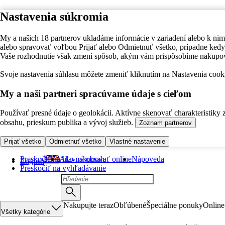
Nastavenia súkromia
My a našich 18 partnerov ukladáme informácie v zariadení alebo k nim
alebo spravovať voľbou Prijať alebo Odmietnuť všetko, prípadne ke
Vaše rozhodnutie však zmení spôsob, akým vám prispôsobíme nakupo
Svoje nastavenia súhlasu môžete zmeniť kliknutím na Nastavenia cooki
My a naši partneri spracúvame údaje s cieľom
Používať presné údaje o geolokácii. Aktívne skenovať charakteristiky 
obsahu, prieskum publika a vývoj služieb.
Zoznam partnerov
Prijať všetko
Odmietnuť všetko
Vlastné nastavenie
Preskočiť na hlavný obsah
Ako nakupovať online
Nápoveda
English
Preskočiť na vyhľadávanie
Nakupujte teraz
Obľúbené
Špeciálne ponuky
Online
Všetky kategórie