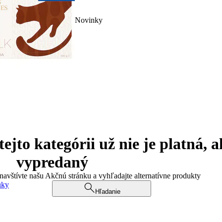
Novinky
jto kategórii už nie je platná, a
vypredaný
 navštívte našu Akčnú stránku a vyhľadajte alternatívne produkty
uky
Hľadanie