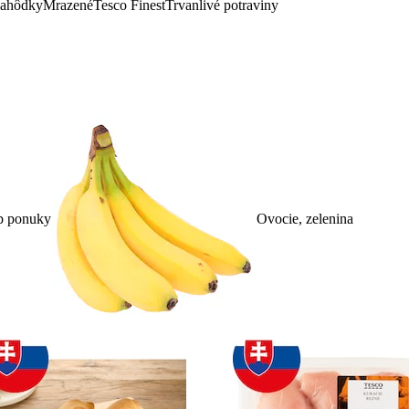
lahôdky
Mrazené
Tesco Finest
Trvanlivé potraviny
p ponuky
Ovocie, zelenina