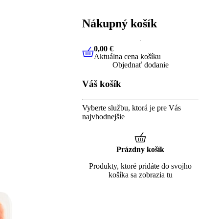
Nákupný košík
0,00 €
Aktuálna cena košíku
0,00 €
Aktuálna cena košíku
Objednať dodanie
Váš košík
Vyberte službu, ktorá je pre Vás
najvhodnejšie
Prázdny košík
Produkty, ktoré pridáte do svojho
košíka sa zobrazia tu