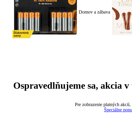
Domov a zábava
Ospravedlňujeme sa, akcia v te
Pre zobrazenie platných akcií,
Špeciálne pon