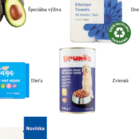
Špeciálna výživa
Dom
Dieťa
Zvieratá