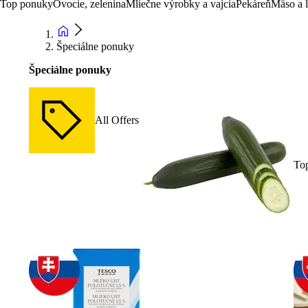
Top ponuky
Ovocie, zelenina
Mliečne výrobky a vajcia
Pekáreň
Mäso a 
Špeciálne ponuky
Špeciálne ponuky
All Offers
To