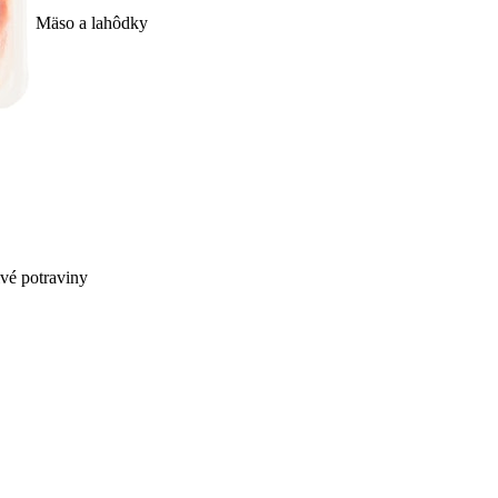
Mäso a lahôdky
ivé potraviny