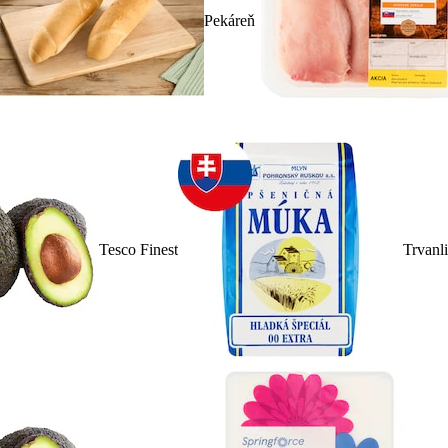
Pekáreň
Tesco Finest
Trvanl