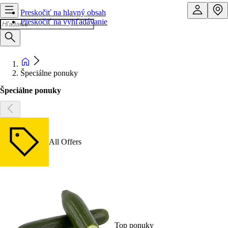
Preskočiť na hlavný obsah
Preskočiť na vyhľadávanie
Špeciálne ponuky
Špeciálne ponuky
All Offers
Top ponuky