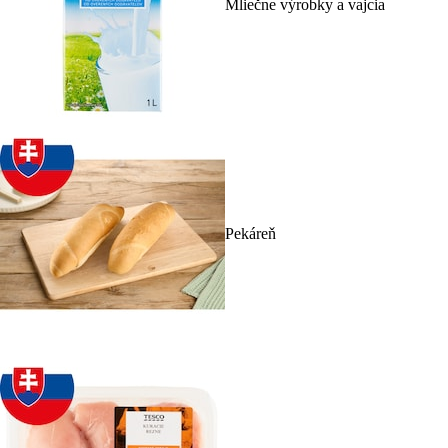
Mliečne výrobky a vajcia
Pekáreň