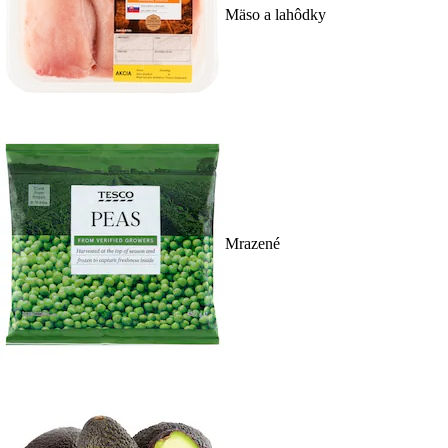
Mäso a lahôdky
Mrazené