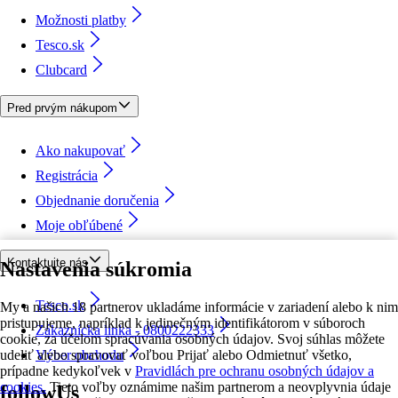
Možnosti platby
Tesco.sk
Clubcard
Pred prvým nákupom
Ako nakupovať
Registrácia
Objednanie doručenia
Moje obľúbené
Kontaktujte nás
Nastavenia súkromia
Tesco.sk
My a našich 18 partnerov ukladáme informácie v zariadení alebo k nim
pristupujeme, napríklad k jedinečným identifikátorom v súboroch
Zákaznícka linka - 0800222333
cookie, za účelom spracúvania osobných údajov. Svoj súhlas môžete
udeliť alebo spravovať voľbou Prijať alebo Odmietnuť všetko,
Výber obchodu
prípadne kedykoľvek v
Pravidlách pre ochranu osobných údajov a
cookies.
Tieto voľby oznámime našim partnerom a neovplyvnia údaje
followUs