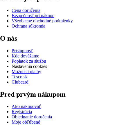
Cena doručenia
Bezpečnosť pri nákupe
Všeobecné obchodné podmienky
Ochrana súkromia
O nás
Prístupnosť
Kde dovážame
Poplatok za službu
Nastavenia cookies
Možnosti platby
Tesco.sk
Clubcard
Pred prvým nákupom
Ako nakupovať
Registrácia
Objednanie doručenia
Moje obľúbené