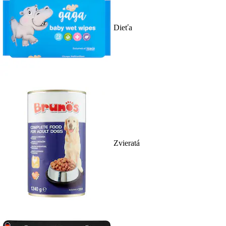
Dieťa
Zvieratá