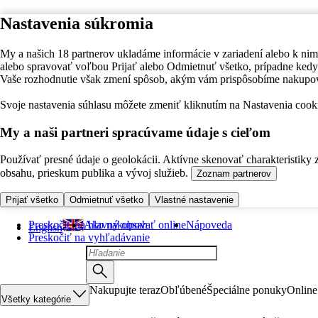
Nastavenia súkromia
My a našich 18 partnerov ukladáme informácie v zariadení alebo k nim
alebo spravovať voľbou Prijať alebo Odmietnuť všetko, prípadne ke
Vaše rozhodnutie však zmení spôsob, akým vám prispôsobíme nakupo
Svoje nastavenia súhlasu môžete zmeniť kliknutím na Nastavenia cooki
My a naši partneri spracúvame údaje s cieľom
Používať presné údaje o geolokácii. Aktívne skenovať charakteristiky 
obsahu, prieskum publika a vývoj služieb.
Zoznam partnerov
Prijať všetko
Odmietnuť všetko
Vlastné nastavenie
Preskočiť na hlavný obsah
Ako nakupovať online
Nápoveda
English
Preskočiť na vyhľadávanie
Nakupujte teraz
Obľúbené
Špeciálne ponuky
Online
Všetky kategórie