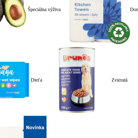
Špeciálna výživa
Dom
Dieťa
Zvieratá