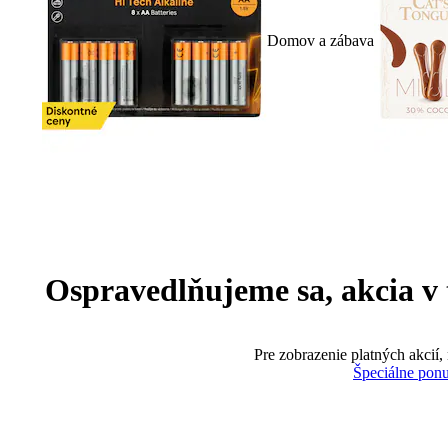
Domov a zábava
Ospravedlňujeme sa, akcia v te
Pre zobrazenie platných akcií,
Špeciálne pon