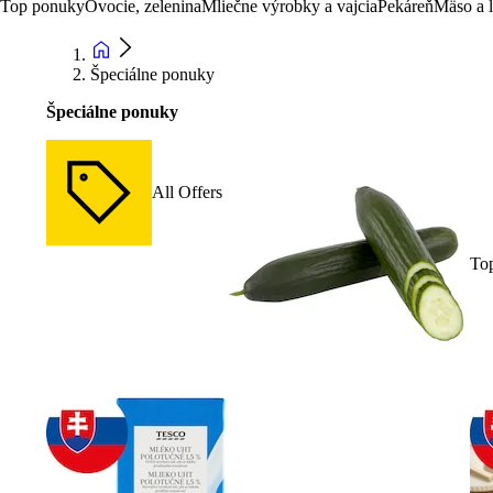
Top ponuky
Ovocie, zelenina
Mliečne výrobky a vajcia
Pekáreň
Mäso a 
Špeciálne ponuky
Špeciálne ponuky
All Offers
To