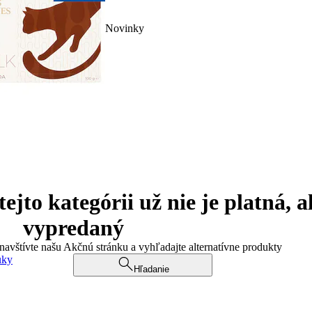
Novinky
jto kategórii už nie je platná, a
vypredaný
 navštívte našu Akčnú stránku a vyhľadajte alternatívne produkty
uky
Hľadanie