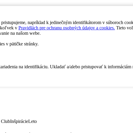
 pristupujeme, napríklad k jedinečným identifikátorom v súboroch coo
dykoľvek v
Pravidlách pre ochranu osobných údajov a cookies.
Tieto voľ
vanie na našom webe.
es v pätičke stránky.
zariadenia na identifikáciu. Ukladať a/alebo pristupovať k informáciám
 Club
Inšpirácie
Leto