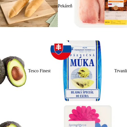
Pekáreň
Tesco Finest
Trvanl