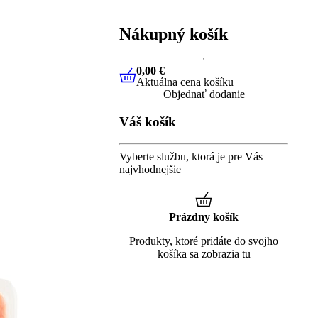
Nákupný košík
0,00 €
Aktuálna cena košíku
0,00 €
Aktuálna cena košíku
Objednať dodanie
Váš košík
Vyberte službu, ktorá je pre Vás
najvhodnejšie
Prázdny košík
Produkty, ktoré pridáte do svojho
košíka sa zobrazia tu