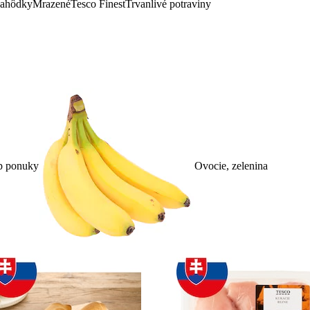
lahôdky
Mrazené
Tesco Finest
Trvanlivé potraviny
p ponuky
Ovocie, zelenina