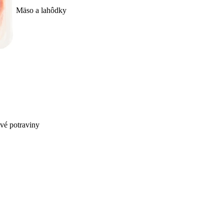
Mäso a lahôdky
ivé potraviny