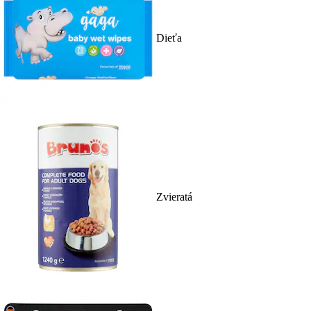
Dieťa
Zvieratá