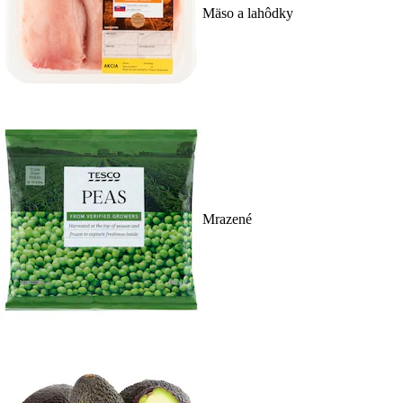
Mäso a lahôdky
Mrazené