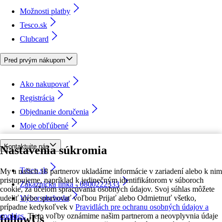
Možnosti platby
Tesco.sk
Clubcard
Pred prvým nákupom
Ako nakupovať
Registrácia
Objednanie doručenia
Moje obľúbené
Kontaktujte nás
Nastavenia súkromia
Tesco.sk
My a našich 18 partnerov ukladáme informácie v zariadení alebo k nim
pristupujeme, napríklad k jedinečným identifikátorom v súboroch
Zákaznícka linka - 0800222333
cookie, za účelom spracúvania osobných údajov. Svoj súhlas môžete
udeliť alebo spravovať voľbou Prijať alebo Odmietnuť všetko,
Výber obchodu
prípadne kedykoľvek v
Pravidlách pre ochranu osobných údajov a
cookies.
Tieto voľby oznámime našim partnerom a neovplyvnia údaje
followUs