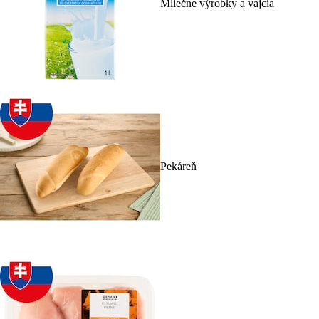
Mliečne výrobky a vajcia
Pekáreň