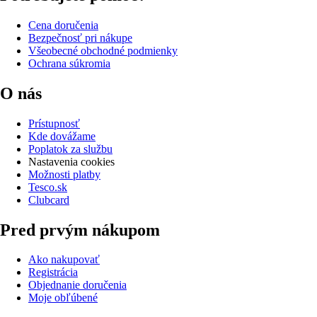
Cena doručenia
Bezpečnosť pri nákupe
Všeobecné obchodné podmienky
Ochrana súkromia
O nás
Prístupnosť
Kde dovážame
Poplatok za službu
Nastavenia cookies
Možnosti platby
Tesco.sk
Clubcard
Pred prvým nákupom
Ako nakupovať
Registrácia
Objednanie doručenia
Moje obľúbené