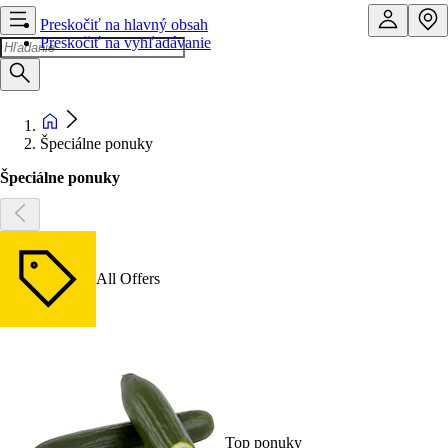
Preskočiť na hlavný obsah
Preskočiť na vyhľadávanie
Špeciálne ponuky
Špeciálne ponuky
All Offers
Top ponuky