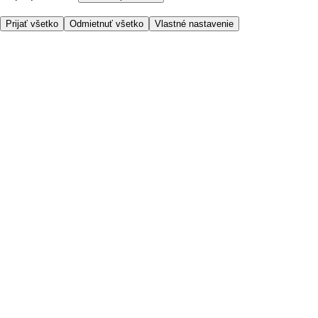
Prijať všetko
Odmietnuť všetko
Vlastné nastavenie
Potrebujete pomoc?
Cena doručenia
Bezpečnosť pri nákupe
Všeobecné obchodné podmienky
Ochrana súkromia
O nás
Prístupnosť
Kde dovážame
Poplatok za službu