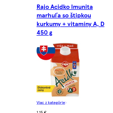
Rajo Acidko Imunita
marhuľa so štipkou
kurkumy + vitamíny A, D
450 g
Viac z kategórie
1,15 €