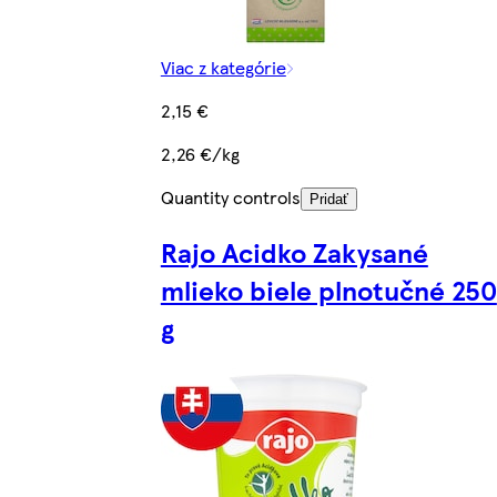
Viac z kategórie
2,15 €
2,26 €/kg
Quantity controls
Pridať
Rajo Acidko Zakysané
mlieko biele plnotučné 250
g