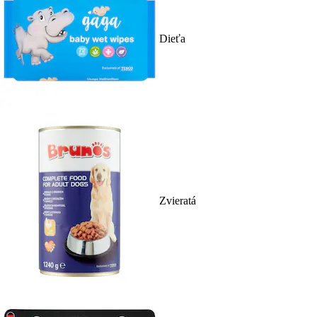
Dieťa
Zvieratá