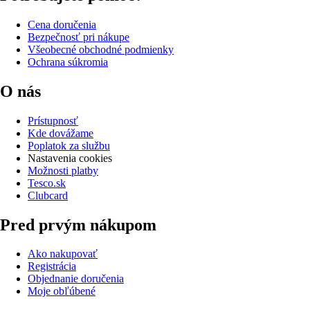
Cena doručenia
Bezpečnosť pri nákupe
Všeobecné obchodné podmienky
Ochrana súkromia
O nás
Prístupnosť
Kde dovážame
Poplatok za službu
Nastavenia cookies
Možnosti platby
Tesco.sk
Clubcard
Pred prvým nákupom
Ako nakupovať
Registrácia
Objednanie doručenia
Moje obľúbené