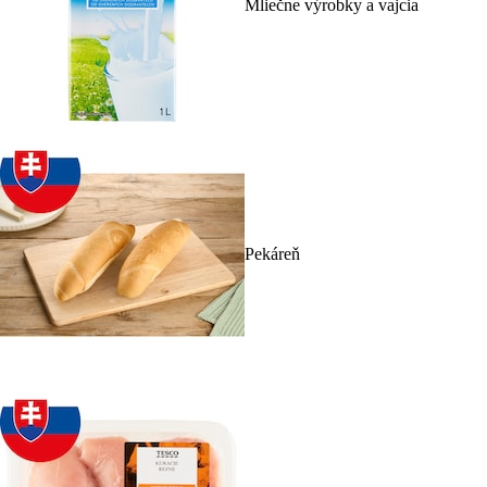
Mliečne výrobky a vajcia
Pekáreň