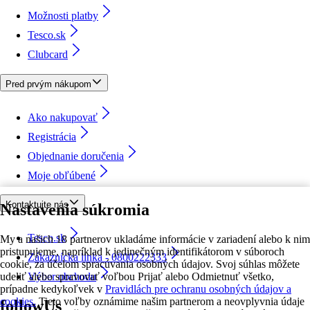
Možnosti platby
Tesco.sk
Clubcard
Pred prvým nákupom
Ako nakupovať
Registrácia
Objednanie doručenia
Moje obľúbené
Kontaktujte nás
Nastavenia súkromia
Tesco.sk
My a našich 18 partnerov ukladáme informácie v zariadení alebo k nim
pristupujeme, napríklad k jedinečným identifikátorom v súboroch
Zákaznícka linka - 0800222333
cookie, za účelom spracúvania osobných údajov. Svoj súhlas môžete
udeliť alebo spravovať voľbou Prijať alebo Odmietnuť všetko,
Výber obchodu
prípadne kedykoľvek v
Pravidlách pre ochranu osobných údajov a
cookies.
Tieto voľby oznámime našim partnerom a neovplyvnia údaje
followUs