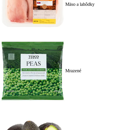
Mäso a lahôdky
Mrazené