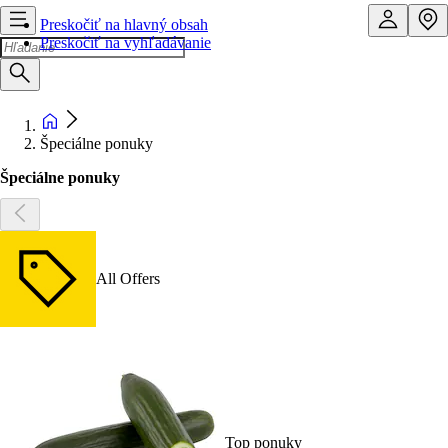
Preskočiť na hlavný obsah
Preskočiť na vyhľadávanie
Špeciálne ponuky
Špeciálne ponuky
All Offers
Top ponuky