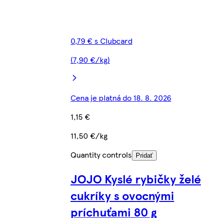
0,79 € s Clubcard
(7,90 €/kg)
Cena je platná do 18. 8. 2026
1,15 €
11,50 €/kg
Quantity controls
Pridať
JOJO Kyslé rybičky želé
cukríky s ovocnými
príchuťami 80 g