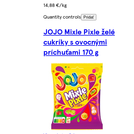
14,88 €/kg
Quantity controls
Pridať
JOJO Mixle Pixle želé
cukríky s ovocnými
príchuťami 170 g