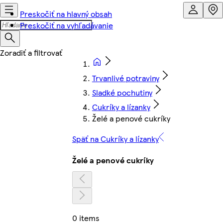
Preskočiť na hlavný obsah
Preskočiť na vyhľadávanie
Trvanlivé potraviny
Sladké pochutiny
Cukríky a lízanky
Želé a penové cukríky
Späť na Cukríky a lízanky
Želé a penové cukríky
0 items