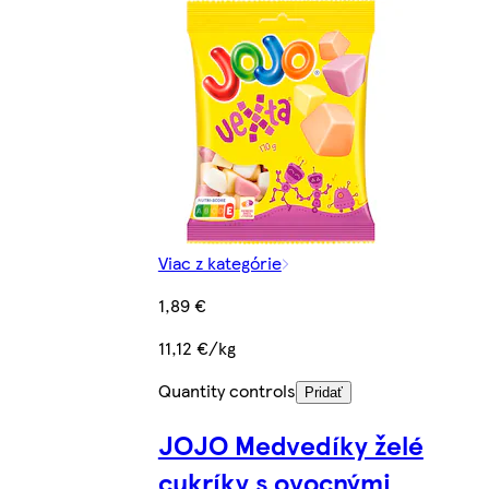
Viac z kategórie
1,89 €
11,12 €/kg
Quantity controls
Pridať
JOJO Medvedíky želé
cukríky s ovocnými