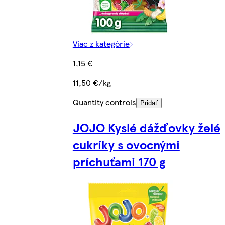
Viac z kategórie
1,15 €
11,50 €/kg
Quantity controls
Pridať
JOJO Kyslé dážďovky želé
cukríky s ovocnými
príchuťami 170 g