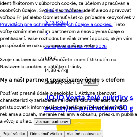
identifikátorom v súboroch cookie, za účelom spracúvania
osobných údajov. Svoj súhlas môžete udeliť alebo spravovať
0,65 € s Clubcard
voľbou Prijať alebo Odmietnuť všetko, prípadne kedykoľvek v
(8,13 €/kg)
Pravidlách pre ochranu osobných údajov a cookies.
Tieto
voľby oznámime našim partnerom a neovplyvnia údaje o
prehliadaní. Vaše rozhodnutie však zmení spôsob, akým vám
prispôsobíme nakupovanie na našom webe.
Cena je platná do 11. 8. 2026
1,19 €
Svoje nastavenia súhlasu môžete zmeniť kliknutím na
Nastavenia cookies v pätičke stránky.
14,88 €/kg
My a naši partneri spracúvame údaje s cieľom
Quantity controls
Pridať
Používať presné údaje o geolokácii. Aktívne skenovať
JOJO Vexta želé cukríky s
charakteristiky zariadenia na identifikáciu. Ukladať a/alebo
ovocnými príchuťami 80 g
pristupovať k informáciám na zariadení. Personalizovaná
reklama a obsah, meranie reklamy a obsahu, prieskum publika
a vývoj služieb.
Zoznam partnerov
Prijať všetko
Odmietnuť všetko
Vlastné nastavenie