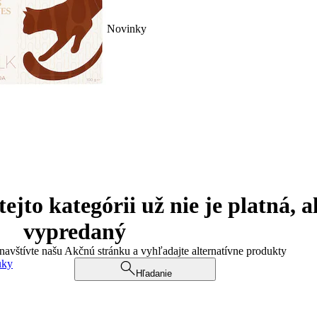
Novinky
jto kategórii už nie je platná, a
vypredaný
 navštívte našu Akčnú stránku a vyhľadajte alternatívne produkty
uky
Hľadanie