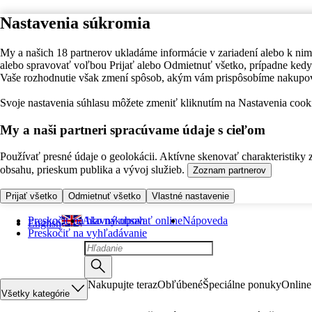
Nastavenia súkromia
My a našich 18 partnerov ukladáme informácie v zariadení alebo k nim
alebo spravovať voľbou Prijať alebo Odmietnuť všetko, prípadne ke
Vaše rozhodnutie však zmení spôsob, akým vám prispôsobíme nakupo
Svoje nastavenia súhlasu môžete zmeniť kliknutím na Nastavenia cooki
My a naši partneri spracúvame údaje s cieľom
Používať presné údaje o geolokácii. Aktívne skenovať charakteristiky 
obsahu, prieskum publika a vývoj služieb.
Zoznam partnerov
Prijať všetko
Odmietnuť všetko
Vlastné nastavenie
Preskočiť na hlavný obsah
Ako nakupovať online
Nápoveda
English
Preskočiť na vyhľadávanie
Nakupujte teraz
Obľúbené
Špeciálne ponuky
Online
Všetky kategórie