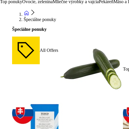
Top ponuky
Ovocie, zelenina
Mliečne výrobky a vajcia
Pekáreň
Mäso a 
Špeciálne ponuky
Špeciálne ponuky
All Offers
To