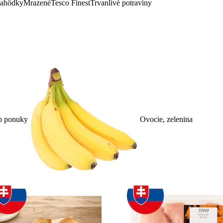
lahôdky
Mrazené
Tesco Finest
Trvanlivé potraviny
p ponuky
Ovocie, zelenina