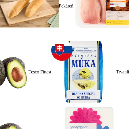
Pekáreň
Tesco Finest
Trvanl