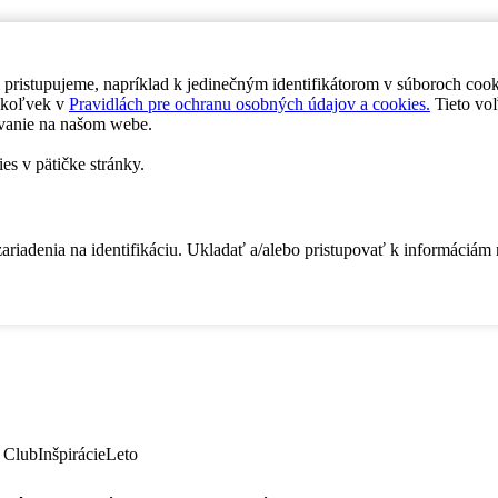
 pristupujeme, napríklad k jedinečným identifikátorom v súboroch coo
dykoľvek v
Pravidlách pre ochranu osobných údajov a cookies.
Tieto voľ
vanie na našom webe.
es v pätičke stránky.
zariadenia na identifikáciu. Ukladať a/alebo pristupovať k informáciám
 Club
Inšpirácie
Leto